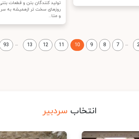
تولید کنندگان بتن و قطعات بتنی
روزهای سخت تر ازهمیشه به سر 
و متا...
...
...
93
13
12
11
10
9
8
7
انتخاب
سردبیر