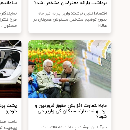
برداشت یارانه معترضان مشخص شد؟
ساماندهی
اقتصادآنلاین نوشت: واریز یارانه تیر ماه
نمایندگان
بدون توضیح مشخص مسئولان همچنان در
طرح کنترل
هاله‌ا...
مسکون...
مابه‌التفاوت افزایش حقوق فروردین و
پشت پرده
اردیبهشت بازنشستگان کی واریز می
خودرو
شود؟
دامنه حمل
خبرآنلاین نوشت: پرداخت مابه‌التفاوت
پیچیده ت