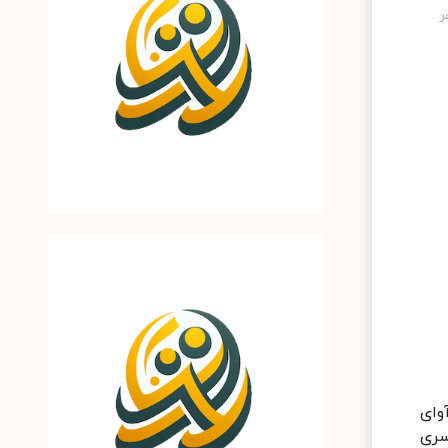
 و آوای
سری