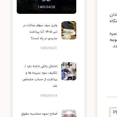
1405/04/28
ذان
گاه
واریز سود سهام عدالت در
تیر ۱۴۰۵؛ آیا پرداخت
جره
جدیدی در راه است؟
وعه
1405/04/21
اختلال بانکی ادامه دارد /
تکلیف سود سپرده ها و
برداشت از حساب مشخص
شد
1405/04/19
P
اصلاح نحوه محاسبه حقوق