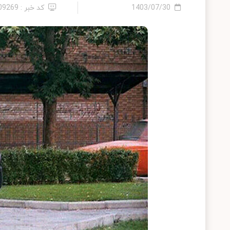
1403/07/30
کد خبر : 2409269