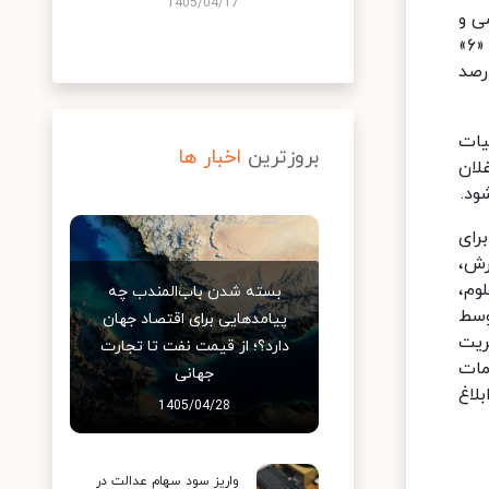
1405/04/17
ی و
سازمان برنامه و بودجه کشور در اجرای جزء «۱» بند «ر» ماده «۲۸» قانون برنامه هفتم پیشرفت و همچنین بند «ر» تبصره «۶»
ه دولت را مکلف کرده است نسبت به متناسب‌سازی حقوق بازنشستگان با ۹۰ درصد
 مرداد ۱۴۰۳ به تصویب هیات
بروزترین
اخبار ها
لان
 برای
رش،
وم،
بسته شدن باب‌المندب چه
وسط
پیامدهایی برای اقتصاد جهان
ریت
دارد؟؛ از قیمت نفت تا تجارت
مات
جهانی
لاغ
1405/04/28
واریز سود سهام عدالت در