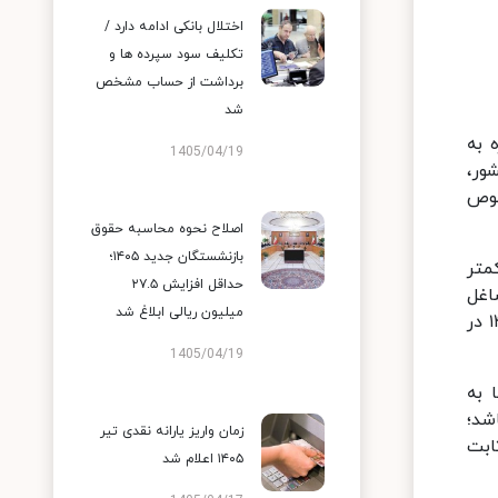
اختلال بانکی ادامه دارد /
تکلیف سود سپرده ها و
برداشت از حساب مشخص
شد
 به
1405/04/19
ور،
صوص
اصلاح نحوه محاسبه حقوق
بازنشستگان جدید ۱۴۰۵؛
ز کمتر
حداقل افزایش ۲۷.۵
سور شاغل
میلیون ریالی ابلاغ شد
مشابه و همتراز محاسبه خواهد شد و ۴۰ درصد آن در سال جاری به عنوان ما به التفاوت متناسب‌سازی حقوق سال ۱۴۰۳ در
1405/04/19
و یا ۴۰ درصد مبلغ ما به
ن بودجه سال ۱۴۰۳ کل کشور باشد؛
زمان واریز یارانه نقدی تیر
ابت
۱۴۰۵ اعلام شد