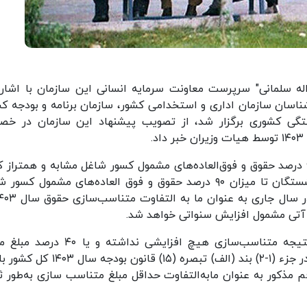
له سلمانی" سرپرست معاونت سرمایه انسانی این سازمان با اشاره
اسان سازمان اداری و استخدامی کشور، سازمان برنامه و بودجه کش
شستگی کشوری برگزار شد، از تصویب پیشنهاد این سازمان در خ
وی درباره اینکه چنانچه حقوق بازنشستگی فردی از ۹۰ درصد حقوق و فوق‌العاده‌های مشمول کسور شاغل مشابه و همترا
باشد، گفت: ما به التفاوت حقوق این دسته از بازنشستگان تا میزان ۹۰ درصد حقوق و فوق العاده‌های مشمول ک
آتی مشمول افزایش سنواتی خواهد شد.
سلمانی افزود: چنانچه حقوق بازنشستگی فردی در نتیجه متناسب‌سازی هیچ افزایشی نداشته 
التفاوت محاسبه شده، کمتر از ۱۰ درصد تعیین شده در جزء (۱-۲) بند (الف) تبصره (۱۵) قانو
م مذکور به عنوان مابه‌التفاوت حداقل مبلغ متناسب سازی به‌طور ث