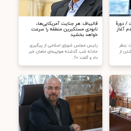
/ دورۀ
قالیباف: هر جنایت آمریکایی‌ها،
م آغاز
نابودی مستکبرین منطقه را سرعت
خواهد بخشید
 بنظر
رئیس مجلس شورای اسلامی از پیگیری
تن از
حادثه شب گذشته هواپیمای ماهان خبر
داد و گفت: «آ...