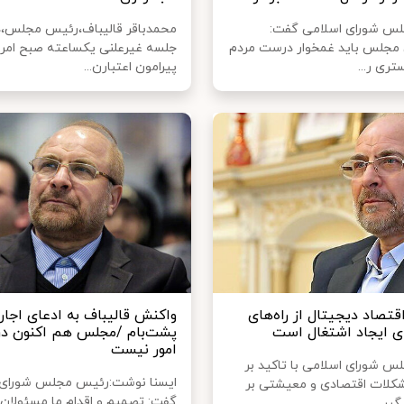
س شورای اسلامی گفت:
محمدباقر قالیباف،رئیس مجلس،در
 مجلس باید غمخوار درست مردم
جلسه غیرعلنی یکساعته صبح امرو
تری ر...
پیرامون اعتبارن...
قتصاد دیجیتال از راه‌های
واکنش قالیباف به ادعای اجار
رای ایجاد اشتغال است
پشت‌بام /مجلس هم اکنون در
امور نیست
 شورای اسلامی با تاکید بر
ایسنا نوشت:رئیس مجلس شورای 
کلات اقتصادی و معیشتی بر
گفت: تصمیم و اقدام ما مسئولان
یر...