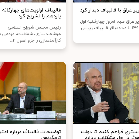
ر عراق با قالیباف دیدار کرد
قالیباف اولویت‌های چهارگانه
یازدهم را تشریح کرد
 عراق صبح امروز چهارشنبه اول
رئیس مجلس شورای اسلامی
مردادماه ۱۳۹۹ با محمدباقر قالیباف رییس
هوشمندسازی، شفافیت، مردمی س
کارآمدسازی را جزو اصول ۴...
 بستری فراهم کنیم تا دولت
توضیحات قالیباف درباره اعتبا
موثر در حل مشکلات بردارد
تاجگردون