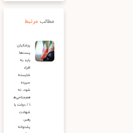
مطالب
مرتبط
پزشکیان:
پست‌ها
باید به
افراد
شایسته
سپرده
شود، نه
هم‌جناحی‌ه
ا / دولت با
شهادت
رهبر،
پشتوانه