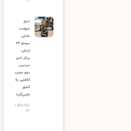
11
احراز
شهادت
خلبان
سوخو ۲۴
ارتش؛
پیکر امیر
سرتیپ
دوم مجید
کاظمی به
کشور
بازمی‌گردد
1405/05/
07