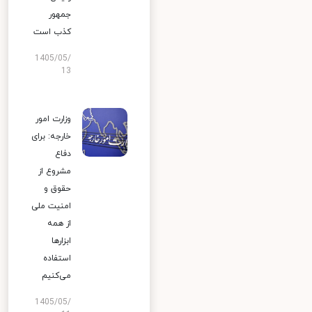
جمهور
کذب است
1405/05/
13
وزارت امور
خارجه: برای
دفاع
مشروع از
حقوق و
امنیت ملی
از همه
ابزارها
استفاده
می‌کنیم
1405/05/