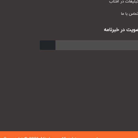
یغات در آفتاب
س با ما
ت در خبرنامه
ارسال