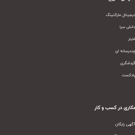
یتال مارکتینگ
نش سرا
ار
رسانه ای
دشگری
دکست
ری در کسب و کار
ی رایگان