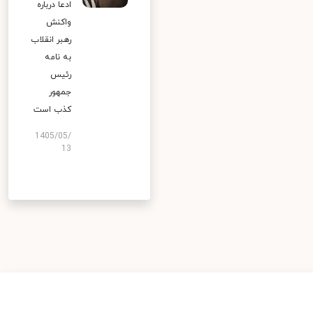
ادعا درباره
واکنش
رهبر انقلاب
به نامه
رئیس
جمهور
کذب است
1405/05/
13