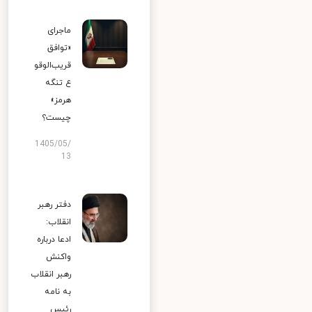
ماجرای
«توافق
قریب‌الوقو
ع تنگه
هرمز»
چیست؟
1405/05/
13
دفتر رهبر
انقلاب:
ادعا درباره
واکنش
رهبر انقلاب
به نامه
رئیس