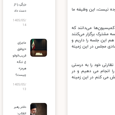
بزرگی را از
ه نیست، این وظیفه ما
دست داد
1405/05/
14
یسیون‌ها می‌دانند که
ها هر هفته دوشنبه‌ها از ساعت ۶ صبح جلسه مشترک برگزار می‌کنند
 این جلسه را داریم و
ماجرای
دی مجلس در این زمینه
«توافق
قریب‌الوقو
ع تنگه
ارتی خود را به درستی
هرمز»
ا انجام می دهیم و در
چیست؟
می کنم در این زمینه
1405/05/
13
دفتر رهبر
انقلاب: