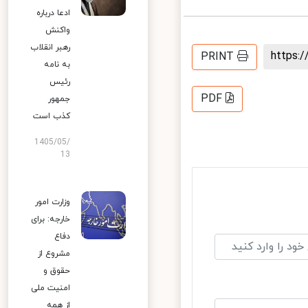
ادعا درباره
واکنش
رهبر انقلاب
https
PRINT
به نامه
رئیس
PDF
جمهور
کذب است
1405/05/
13
وزارت امور
خارجه: برای
دفاع
مشروع از
حقوق و
امنیت ملی
از همه