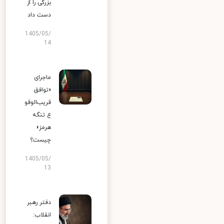
بزرگی را از
دست داد
1405/05/
14
ماجرای
«توافق
قریب‌الوقو
ع تنگه
هرمز»
چیست؟
1405/05/
13
دفتر رهبر
انقلاب: