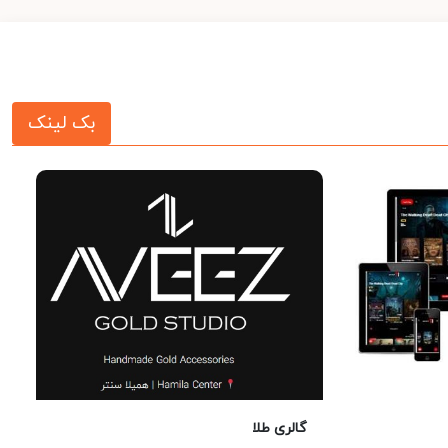
بک لینک
گالری طلا