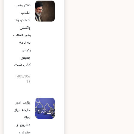
دفتر رهبر
انقلاب:
ادعا درباره
واکنش
رهبر انقلاب
به نامه
رئیس
جمهور
کذب است
1405/05/
13
وزارت امور
خارجه: برای
دفاع
مشروع از
حقوق و