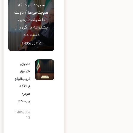
سپرده شود، نه
هم‌جناحی‌ها / دولت
با شهادت رهبر،
پشتوانه بزرگی را از
دست داد
1405/05/14
ماجرای
«توافق
قریب‌الوقو
ع تنگه
هرمز»
چیست؟
1405/05/
13