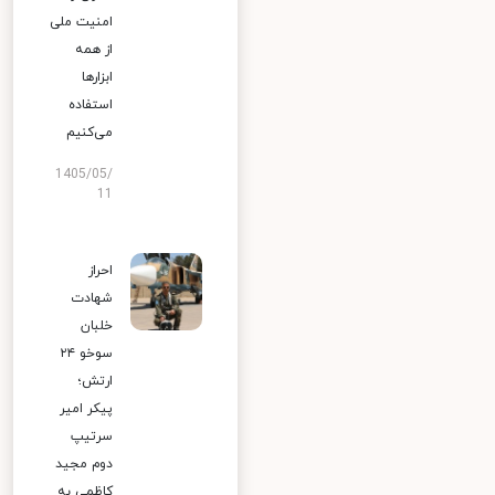
امنیت ملی
از همه
ابزارها
استفاده
می‌کنیم
1405/05/
11
احراز
شهادت
خلبان
سوخو ۲۴
ارتش؛
پیکر امیر
سرتیپ
دوم مجید
کاظمی به