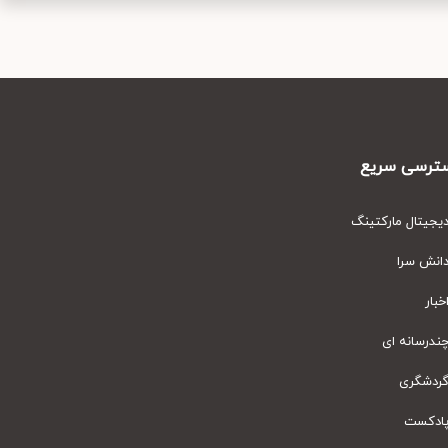
رسی سریع
یتال مارکتینگ
نش سرا
ار
رسانه ای
دشگری
دکست