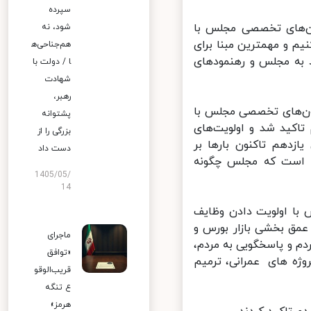
سپرده
ن‌های تخصصی مجلس با
شود، نه
و مهمترین مبنا برای
هم‌جناحی‌ه
به مجلس و رهنمودهای
ا / دولت با
شهادت
رهبر،
‌های تخصصی مجلس با
پشتوانه
کید شد و اولویت‌های
بزرگی را از
دهم تاکنون بارها بر
دست داد
 است که مجلس چگونه
1405/05/
14
ا اولویت دادن وظایف
عمق بخشی بازار بورس و
ماجرای
 و پاسخگویی به مردم،
«توافق
ژه های عمرانی، ترمیم
قریب‌الوقو
ع تنگه
هرمز»