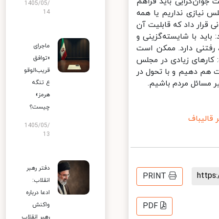
جوان‌گرایی باید فراهم
1405/05/
 نیازی نداریم یا همه
14
قرار داد که قابلیت آن
باید با شایسته‌گزینی و
ماجرای
رفتنی دارد. ممکن است
«توافق
ارهای زیادی در مجلس
 هم دهیم و با تحول در
قریب‌الوقو
مسائل مردم باشیم.
ع تنگه
هرمز»
چیست؟
الیباف
1405/05/
13
دفتر رهبر
http
PRINT
انقلاب:
ادعا درباره
واکنش
PDF
رهبر انقلاب