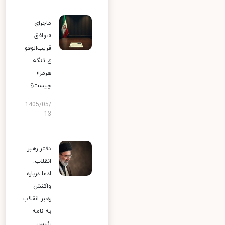
ماجرای
«توافق
قریب‌الوقو
ع تنگه
هرمز»
چیست؟
1405/05/
13
دفتر رهبر
انقلاب:
ادعا درباره
واکنش
رهبر انقلاب
به نامه
رئیس