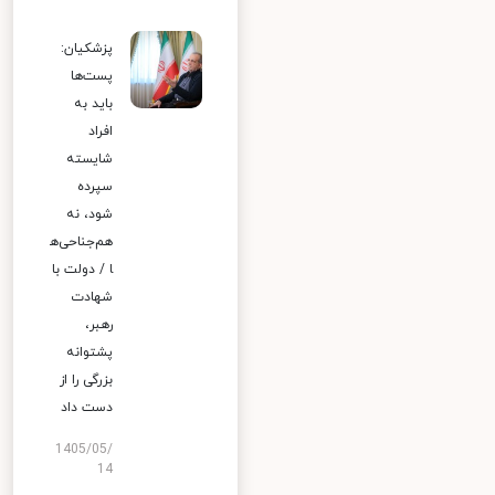
پزشکیان:
پست‌ها
باید به
افراد
شایسته
سپرده
شود، نه
هم‌جناحی‌ه
ا / دولت با
شهادت
رهبر،
پشتوانه
بزرگی را از
دست داد
1405/05/
14