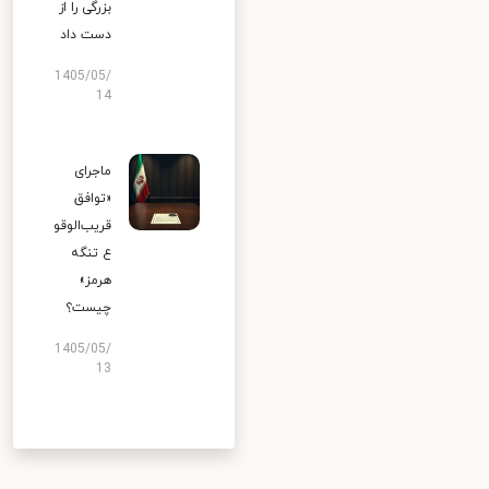
بزرگی را از
دست داد
1405/05/
14
ماجرای
«توافق
قریب‌الوقو
ع تنگه
هرمز»
چیست؟
1405/05/
13