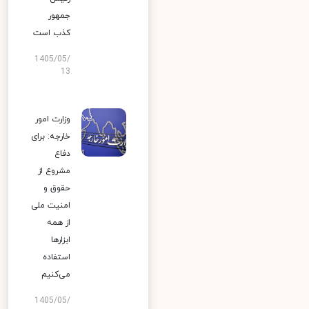
جمهور
کذب است
1405/05/
13
وزارت امور
خارجه: برای
دفاع
مشروع از
حقوق و
امنیت ملی
از همه
ابزارها
استفاده
می‌کنیم
1405/05/