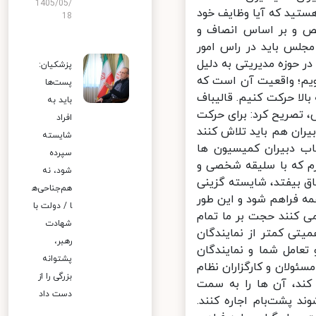
1405/05/
تید که آیا وظایف خود
18
ص و بر اساس انصاف و
لس باید در راس امور
ر حوزه مدیریتی به دلیل
پزشکیان:
یم؛ واقعیت آن است که
پست‌ها
الا حرکت کنیم. قالیباف
باید به
تصریح کرد: برای حرکت
افراد
ران هم باید تلاش کنند
شایسته
ب دبیران کمیسیون ها
سپرده
م که با سلیقه شخصی و
شود، نه
 بیفتد، شایسته گزینی
هم‌جناحی‌ه
رصت برای همه فراهم شود و این طور
ا / دولت با
 کنند حجت بر ما تمام
شهادت
یتی کمتر از نمایندگان
رهبر،
تعامل شما و نمایندگان
پشتوانه
لان و کارگزاران نظام
بزرگی را از
ند، آن ها را به سمت
دست داد
پشت‌بام اجاره کنند.