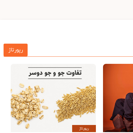
رپورتاژ
رپورتاژ