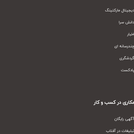
یتال مارکتینگ
نش سرا
ار
رسانه ای
دشگری
دکست
ری در کسب و کار
ی رایگان
یغات در آفتاب