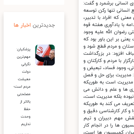
انسانی برشمرد و گفت:
انسانی تنها رکن توسعه
ی که افراد با تدبیر،
ه با یادآوری هفته قوه
جدیدترین
اخبار ها
رضوان الله علیه وجود
نی بر این باور بود که
ستان و مردم قطع شود و
پزشکیان:
ف افزود: در بزرگداشت
مهم‌ترین
ر با مردم و کارکنان و
نگرانی
، وجود فساد، تبعیض و
دولت
مدیریت برای حل و فصل
معیشت
مدیریت است به طوریکه
مردم است؛
ی ها و علم و دانش می
مصلحتی
نبوده بلکه مدیریت است،
بالاتر از
یف می کند به طوریکه
حفظ
 کار کارشناسی دقیق و
وحدت
ش مهم دبیران و تیم
نداریم
 ها را در انجام کار
ران کمیسیون ها است،