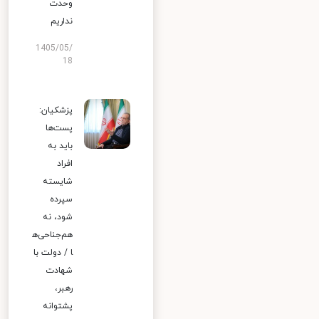
وحدت
نداریم
1405/05/
18
پزشکیان:
پست‌ها
باید به
افراد
شایسته
سپرده
شود، نه
هم‌جناحی‌ه
ا / دولت با
شهادت
رهبر،
پشتوانه