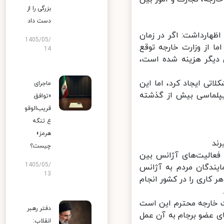
بزرگی را از
دست داد
هارداشت: اگر در زمان
1405/05/
 از وزارت خارجه توقع
14
 دیگر هزینه شده است،
تی ایجاد کرد، اما این
ماجرای
لماسی بیش از گذشته
«توافق
قریب‌الوقو
ع تنگه
هرمز»
د
چیست؟
الیت‌های آژانس بین
1405/05/
یندگان مردم به آژانس
13
کاری را در کشور انجام
ت خارجه محترم این است
دفتر رهبر
عضو برجام به آن عمل
انقلاب: