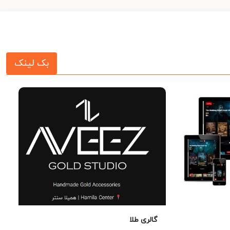
بک لینک
گالری طلا