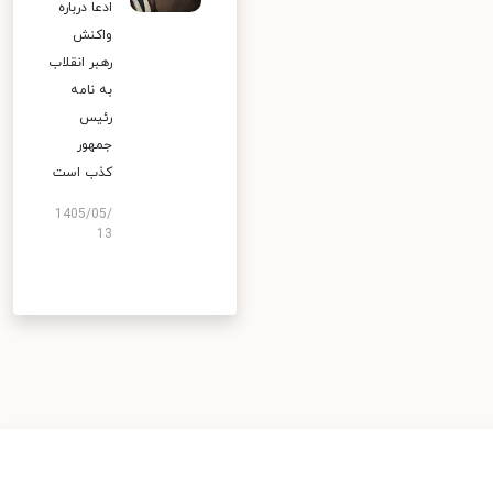
ادعا درباره
واکنش
رهبر انقلاب
به نامه
رئیس
جمهور
کذب است
1405/05/
13