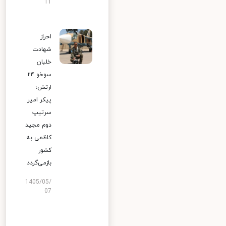
11
احراز
شهادت
خلبان
سوخو ۲۴
ارتش؛
پیکر امیر
سرتیپ
دوم مجید
کاظمی به
کشور
بازمی‌گردد
1405/05/
07