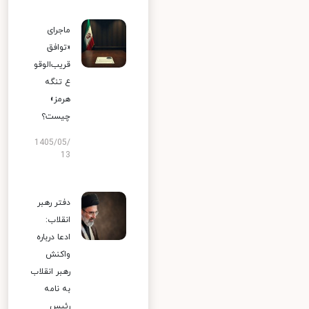
ماجرای
«توافق
قریب‌الوقو
ع تنگه
هرمز»
چیست؟
1405/05/
13
دفتر رهبر
انقلاب:
ادعا درباره
واکنش
رهبر انقلاب
به نامه
رئیس