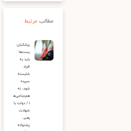
مطالب
مرتبط
پزشکیان:
پست‌ها
باید به
افراد
شایسته
سپرده
شود، نه
هم‌جناحی‌ه
ا / دولت با
شهادت
رهبر،
پشتوانه