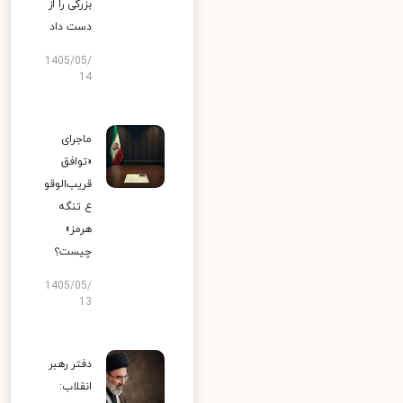
بزرگی را از
دست داد
1405/05/
14
ماجرای
«توافق
قریب‌الوقو
ع تنگه
هرمز»
چیست؟
1405/05/
13
دفتر رهبر
انقلاب: