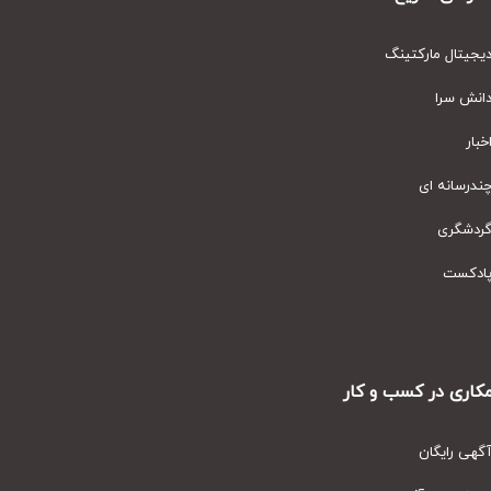
یتال مارکتینگ
نش سرا
ار
رسانه ای
دشگری
دکست
ری در کسب و کار
ی رایگان