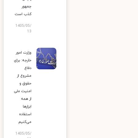
جمهور
کذب است
1405/05/
13
وزارت امور
خارجه: برای
دفاع
مشروع از
حقوق و
امنیت ملی
از همه
ابزارها
استفاده
می‌کنیم
1405/05/