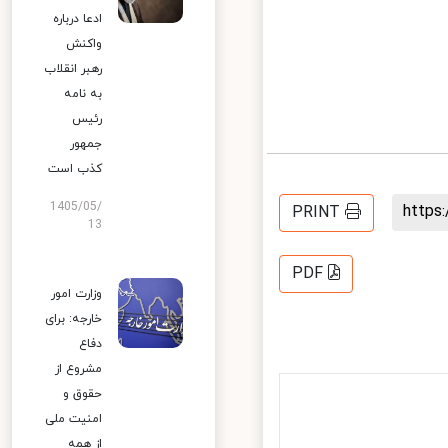
ادعا درباره
واکنش
رهبر انقلاب
به نامه
رئیس
جمهور
کذب است
1405/05/
http
PRINT
13
PDF
وزارت امور
خارجه: برای
دفاع
مشروع از
حقوق و
امنیت ملی
از همه