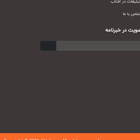
یغات در آفتاب
س با ما
ت در خبرنامه
ارسال