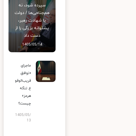
سپرده شود، نه
هم‌جناحی‌ها / دولت
با شهادت رهبر،
پشتوانه بزرگی را از
دست داد
1405/05/14
ماجرای
«توافق
قریب‌الوقو
ع تنگه
هرمز»
چیست؟
1405/05/
13