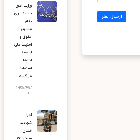
وزارت امور
خارجه: برای
ارسال نظر
دفاع
مشروع از
حقوق و
امنیت ملی
از همه
ابزارها
استفاده
می‌کنیم
1405/05/
11
احراز
شهادت
خلبان
سوخو ۲۴