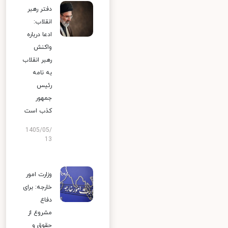
دفتر رهبر
انقلاب:
ادعا درباره
واکنش
رهبر انقلاب
به نامه
رئیس
جمهور
کذب است
1405/05/
13
وزارت امور
خارجه: برای
دفاع
مشروع از
حقوق و