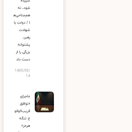
سپرده
شود، نه
هم‌جناحی‌ه
ا / دولت با
شهادت
رهبر،
پشتوانه
بزرگی را از
دست داد
1405/05/
14
ماجرای
«توافق
قریب‌الوقو
ع تنگه
هرمز»