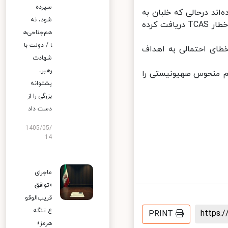
سپرده
اند درحالی که خلبان به
شود، نه
علت نزدیک شدن بیش از اندازۀ دو جنگنده در بالا و پایین هواپیما، دو بار اخطار TCAS دریافت کرده
هم‌جناحی‌ه
ا / دولت با
طای احتمالی به اهداف
شهادت
رهبر،
م منحوس صهیونیستی را
پشتوانه
بزرگی را از
دست داد
1405/05/
14
ماجرای
«توافق
قریب‌الوقو
ع تنگه
https
PRINT
هرمز»