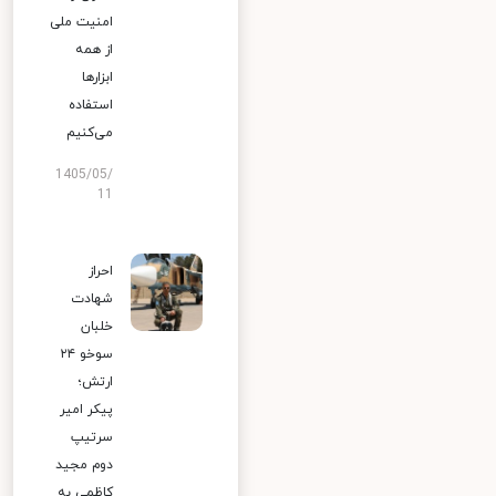
امنیت ملی
از همه
ابزارها
استفاده
می‌کنیم
1405/05/
11
احراز
شهادت
خلبان
سوخو ۲۴
ارتش؛
پیکر امیر
سرتیپ
دوم مجید
کاظمی به