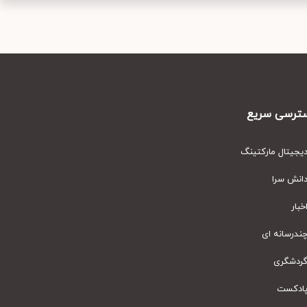
رسی سریع
یتال مارکتینگ
نش سرا
ار
رسانه ای
دشگری
دکست