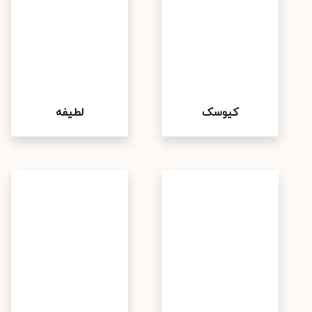
کیوسک
لطیفه