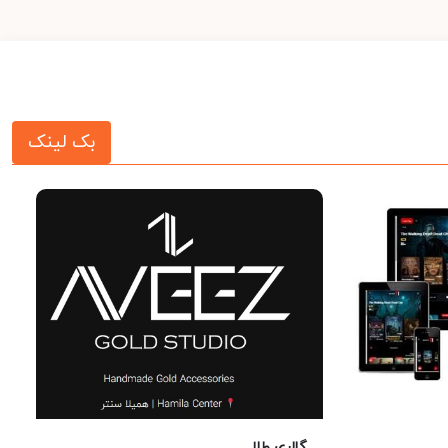
بک لینک
گالری طلا