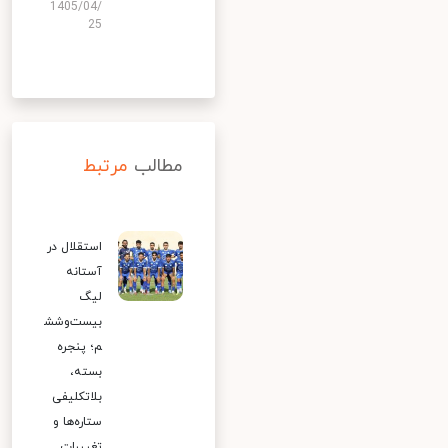
1405/04/
25
مطالب
مرتبط
استقلال در
آستانه
لیگ
بیست‌وشش
م؛ پنجره
بسته،
بلاتکلیفی
ستاره‌ها و
تغییرات