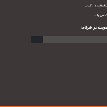
یغات در آفتاب
س با ما
ت در خبرنامه
ارسال