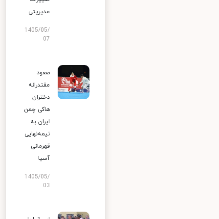
مدیریتی
1405/05/
07
صعود
مقتدرانه
دختران
هاکی چمن
ایران به
نیمه‌نهایی
قهرمانی
آسیا
1405/05/
03