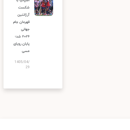
اسپانیا با
شکست
آرژانتین
قهرمان جام
جهانی
۲۰۲۶ شد؛
پایان رویای
مسی
1405/04/
29