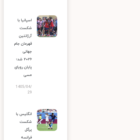
اسپانیا با
شکست
آرژانتین
قهرمان جام
جهانی
۲۰۲۶ شد؛
پایان رویای
مسی
1405/04/
29
انگلیس با
شکست
پرگل
فرانسه