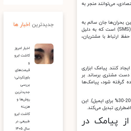
ی، می‌توانند منجر به
ن بحران‌ها جان سالم به
جدیدترین
اخبار ها
در برد و حتی فرصت‌هایی برای رشد ایجاد کرد. یکی از این ابزارها، پیامک (SMS) است که به دلیل
ظ ارتباط با مشتریان،
اخبار امروز
کاشت ابرو
و
جاد کنند. پیامک ابزاری
قیمت‌های
دست مشتری برساند. بر
باورنکردنی؛
 گرفته شود، پیامک‌ها
بررسی
جدیدترین
روش‌ها و
نرخ باز شدن پیامک‌ها بسیار بالاتر از ایمیل است (حدود 98% در مقایسه با 20-30% برای ایمیل). این
هزینه
ضطراری تبدیل می‌کند.
کاشت ابرو
ز پیامک در
طبیعی در
سال ۱۴۰۵