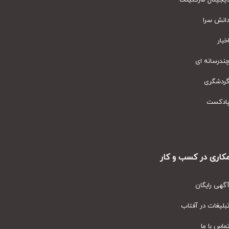
یتال مارکتینگ
نش سرا
ار
رسانه ای
دشگری
دکست
ری در کسب و کار
ی رایگان
یغات در آفتاب
س با ما