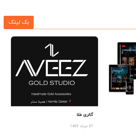
بک لینک
گالری طلا
07 مرداد 1405