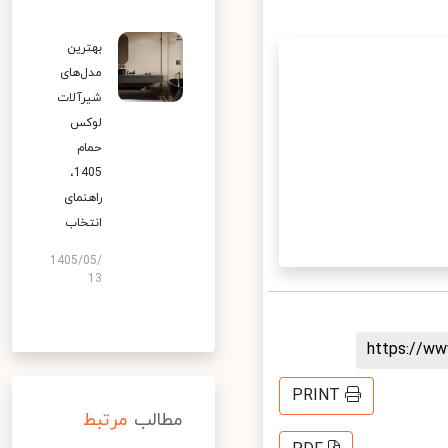
بهترین
مدل‌های
شیرآلات
لوکس
حمام
1405،
راهنمای
انتخاب
1405/05/
13
https://
PRINT
مطالب
مرتبط