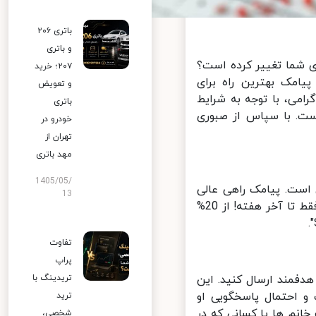
باتری ۲۰۶
و باتری
ی شما تغییر کرده است؟
۲۰۷؛ خرید
مک بهترین راه برای
و تعویض
امی، با توجه به شرایط
باتری
 تا 6 عصر تغییر کرده است. با سپاس از صبوری
خودرو در
تهران از
مهد باتری
1405/05/
است. پیامک راهی عالی
13
برای اطلاع‌رسانی این پیشنهادات به صورت شخصی‌سازی شده است. مثلاً: "فقط تا آخر هفته! از 20%
تفاوت
پراپ
دفمند ارسال کنید. این
تریدینگ با
 احتمال پاسخگویی او
ترید
نم ها یا کسانی که در
شخصی،