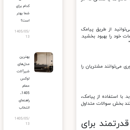
کدام برای
شما بهتر
است؟
توانید از طریق پیامک
1405/05/
 خود را بهبود بخشید.
13
بهترین
مدل‌های
می‌توانند مشتریان را
شیرآلات
لوکس
حمام
1405،
با استفاده از پیامک،
راهنمای
نند بخش سوالات متداول
انتخاب
1405/05/
درتمند برای
13