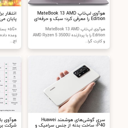
هوآوی لپ‌تاپ MateBook 13 AMD
انتظار بر
Edition را معرفی کرد؛ سبک و حرفه‌ای
پایان می‌
هوآوی لپ‌تاپ MateBook 13 AMD
«۵G» ب
Edition را با پردازنده AMD Ryzen 5 3500U
وعده داده 
و کارت گرا...
اج...
سری گوشی‌های هوشمند Huawei
P40؛ ساخت بدنه از جنس سرامیک و
شرکت برت