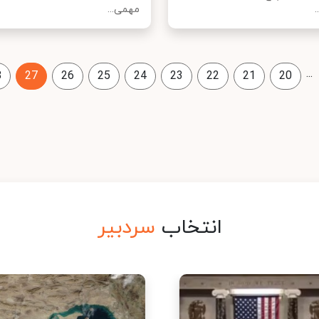
.
مهمی...
...
8
27
26
25
24
23
22
21
20
انتخاب
سردبیر