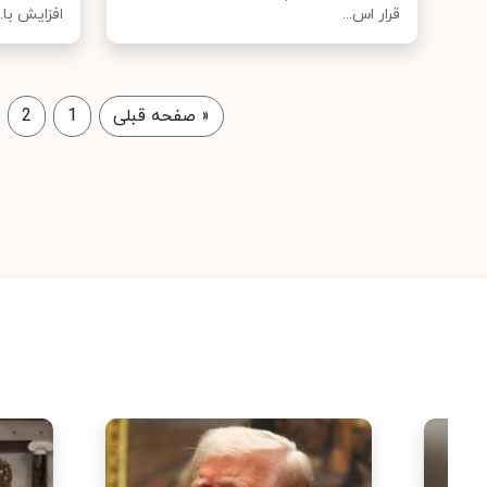
قرار اس...
افزایش با..
«
صفحه قبلی
1
2