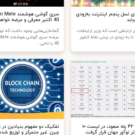
ای نسل پنجم اینترنت به‌زودی
سری گوشی‌ هوشمند
یابد
40 اکتبر معرفی و عرضه خواهد شد
ستر ارتباطی است که وزیر ارتباطات
گمانه‌زنی‌هایی وجود داشت که تول
تا به زودی در برخی نقاط کشور
عرضه‌ سری گو
40 با تاخی...
هوآوی با ۴۲ پله صعود، در لیست ۱۰
تفکیک دو مفهوم بنیادین در ب
ر نوآور جهان قرار گرفت
چین: غیر متمرکز و توزیع شده