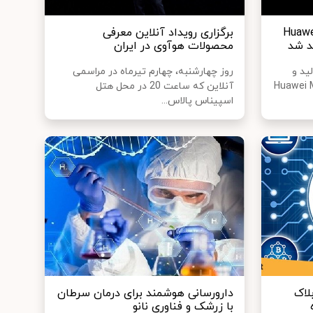
 Huawei Mate
برگزاری رویداد آنلاین معرفی
محصولات هوآوی در ایران
ید و
روز چهارشنبه، چهارم تیرماه در مراسمی
شی هوشمند Huawei Mate
آنلاین که ساعت 20 در محل هتل
اسپیناس پالاس...
لاک
دارورسانی هوشمند برای درمان سرطان
با زرشک و فناوری نانو