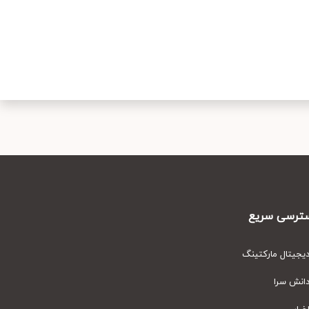
رسی سریع
یتال مارکتینگ
نش سرا