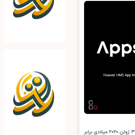
ثبت نام در مسابقه HUAWEI App Innovation Contest یا APP UP که از ۳۰ ژوئن ۲۰۲۰ میلادی برابر