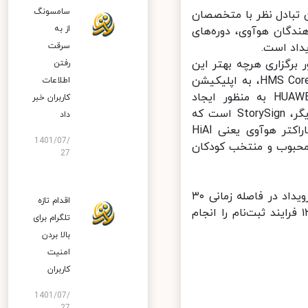
سامسونگ
ی به منظور نمایش قدرت فنی HMS Core، امکان تبادل نظر با متخصصان
از به
دگان هوآوی، دوره‌های
سرقت
اد است.
یرماه ۱۳۹۹، نکاتی را به منظور برگزاری هرچه بهتر این
رفتن
رویداد ارائه کرد. به عنوان نمونه‌ای از بهترین مثال‌ ادغام اپلیکیشن‌ها با HMS Core، به اپلیکیشن
اطلاعات
Sketch AR اشاره کرد. نرم‌افزاری که از فناوری هوش‌مصنوعی HUAWEI HiAI به منظور ایجاد
کاربران خبر
اپلیکیشنی هوشمندتر برای ایجاد آثار هنری استفاده می‌کند. یک نمونه دیگر، StorySign است که
داد
کیت یادگیری ماشینی را با فناوری تشخیص تصویر و راهکار تشخیص کاراکتر هوآوی یعنی HiAI
1401/07/
جمه کتاب‌های محبوب و منتخب کودکان
27
جهت ورود به این رقابت، نیاز است تا با مراجعه به وب‌سایت رسمی این رویداد در فاصله زمانی ۳۰
اقدام تازه
ئن تا ۳۰ آگوست ۲۰۲۰ میلادی یعنی از ۱۰ تیرماه ۱۳۹۹ تا ۹ شهریور ۱۳۹۹ فرایند ثبت‌نام را انجام
تلگرام برای
بالا بردن
امنیت
کاربران
1401/07/