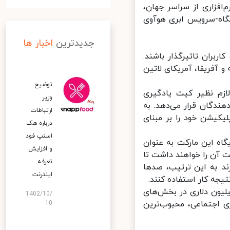
رم‌افزاری از سراسر جهان،
تگاه-سرویس ابری هوآوی
جدیدترین
اخبار ها
ربران تاثیرگذار باشند.
ه و آفریقا، آمریکای لاتین
توضیح
 بسترهای لازم نظیر کیت یادگیری
وزیر
ه‌دهندگان قرار می‌دهد. به
ارتباطات
کیشن خود را بر مبنای
درباره هک
اسنپ‌ فود
ن فروشگاه نرم‌افزاری هوآوی یعنی AppGallery و جایگاه این مارکت به عنوان
و افزایش
 آن را خواهند داشت تا
تعرفه
HUAWEI AppG به نمایش بگذارند. به این ترتیب، صدها
اینترنت
یون دلاری در بخش‌های
1402/10/
ی اجتماعی، محبوب‌ترین
10