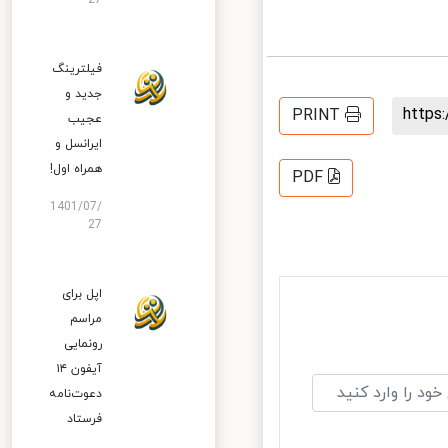
27
فیلترینگ
جدید و
http
PRINT
عجیب
ایرانسل و
همراه اول!
PDF
1401/07/
27
اپل برای
مراسم
رونمایی
آیفون ۱۴
دعوت‌نامه
فرستاد