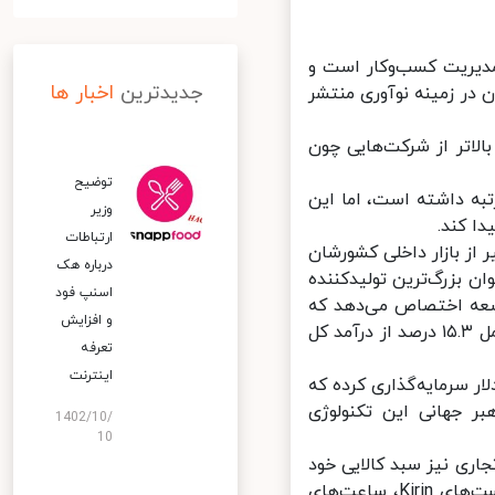
ه‌ مشاوره‌ مدیریت کسب‌وکار است و
جدیدترین
اخبار ها
گی لیستی از ۵۰ شرکت برتر جهان در زمینه‌ نوآوری منتشر
له‌ای را تجربه کند و بالاتر از شرکت‌هایی چون
توضیح
ز سال 2014 تاکنون در لیست ۵۰ شرکت نوآور از نگاه ‌BCG رتبه داشته است، اما این
وزیر
ارتباطات
ز بازار داخلی کشورشان
درباره هک
 بزرگ‌ترین تولیدکننده
اسنپ‌ فود
ه تحقیق و توسعه اختصاص می‌دهد که
و افزایش
میزان این سرمایه‌گذاری در سال ۲۰۱۹ به ۱۳۱.۶۵۹ میلیون یوآن رسیده که شامل ۱۵.۳ درصد از درآمد کل
تعرفه
اینترنت
نج (5G) در دهه گذشته بیش از ۴ میلیارد دلار سرمایه‌گذاری کرده که
 جهانی این تکنولوژی
1402/10/
10
ری نیز سبد کالایی خود
را متنوع کرده است. جدا از گوشی‌های هوشمند، هوآوی در حوزه تولید چیپست‌های Kirin، ساعت‌های