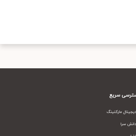
رسی سریع
یتال مارکتینگ
نش سرا