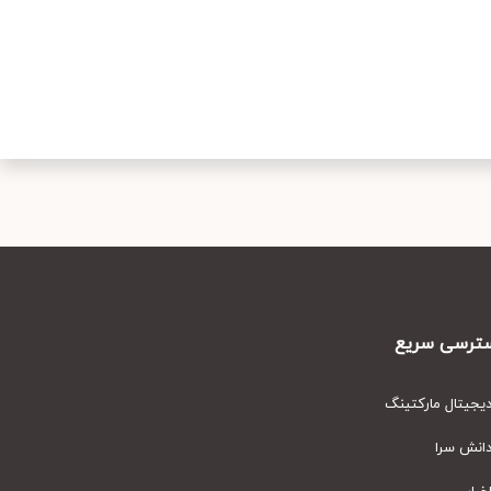
رسی سریع
یتال مارکتینگ
نش سرا