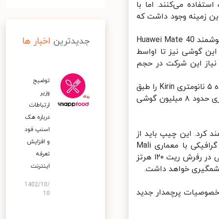
ستفاده می‌کنند. اما با
ن زمینه وجود داشت که
اما بر خلاف این گفته‌ها، گزارش‌های جدید نشان می‌دهند که سری گوشی هوشمند Huawei Mate 40
جدیدترین
اخبار ها
 عرضه خواهد شد و پردازنده‌ ۵ نانومتری این گوشی نیز تا اواسط
یاز این شرکت در حجم
توضیح
در گزارش منتشر شده آمده «هوآوی گوشی موبایل Mate 40 مجهز به پردازنده ۵ نانومتری Kirin را طبق
وزیر
انتظار، در ماه اکتبر عرضه خواهد کرد. ما می‌توانیم در ۳ماهه‌ چهارم سال جاری حدود ۸ میلیون گوشی
ارتباطات
درباره هک
اسنپ‌ فود
۵ نانومتری Kirin استفاده خواهند کرد. این چیپ باید از
و افزایش
ترکیب یک پرازنده‌ی مرکزی با معماری Cortex A77/A یا A78 و پردازنده‌ گرافیکی با معماری Mali
تعرفه
G77/G78 GPU استفاده کند. چنین ترکیبی، کارایی بهتر صفحه نمایش گوشی در رفرش ریت ۱۲۰ هرتز
اینترنت
شمگیری خواهد داشت.
1402/10/
خصوصیات پرچمدار جدید
10