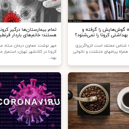
ه گوش‌هایش را گرفته و
تمام بیمارستان‌ها درگیر کرونا
بهداشتی کرونا را نمی‌شنود؟
هستند؛ خانم‌های باردار قرنطی
شناس معتقد است انزواگریزی
مهر نوشت: معاون درمان ستاد مقا
 همراه پیامهای متشتت و ناتوانی
کرونا در کلانشهر تهران، استمرار 
بهد...