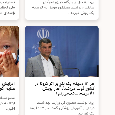
ایرنا به نقل از پایگاه خبری مدیکال
تسنیم نو
ساینس،نوشت: محققان موفق به توسعه
ملی تحقیق
یک روش غیرته...
راهنمای طر
هر ۱۳ دقیقه یک نفر بر اثر کرونا در
افزایش اب
کشور فوت می‌کند/ آغاز پویش
علایم گو
«#من_ماسک_می‌زنم»
عضو ستاد م
ایرنا نوشت: معاون کل وزارت بهداشت،
ابتلا به ک
درمان و آموزش پزشکی گفت: هر ۱۳ دقیقه
اخیر...
یک نفر ب...