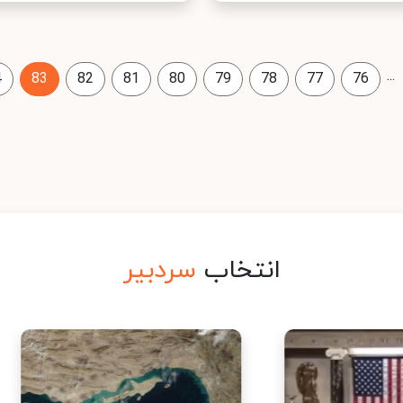
...
4
83
82
81
80
79
78
77
76
انتخاب
سردبیر