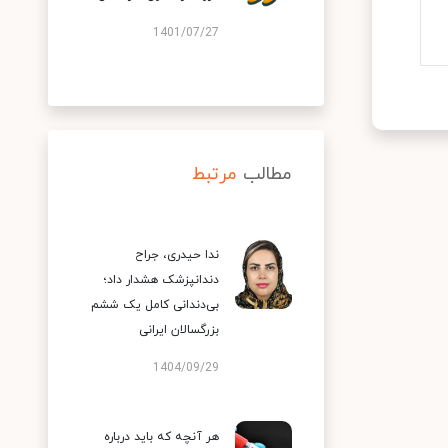
1401/07/27
مطالب
مرتبط
ندا حیدری، جراح
دندانپزشک هشدار داد؛
بی‌دندانی کامل یک ششم
بزرگسالان ایرانی
1404/09/29
هر آنچه که باید درباره