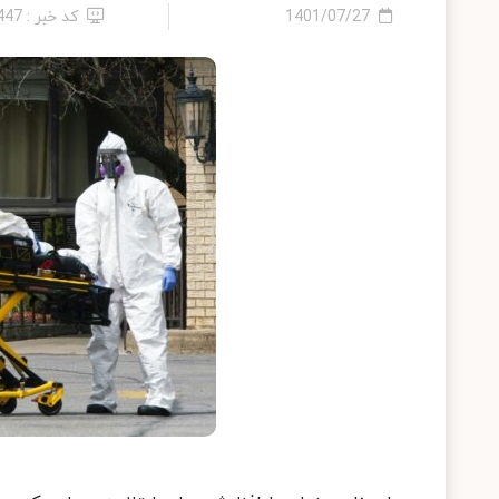
1401/07/27
کد خبر : 447