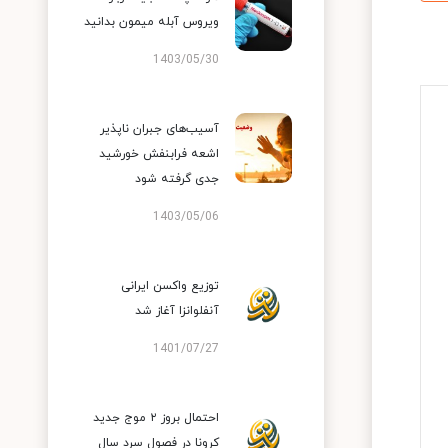
ویروس آبله میمون بدانید
1403/05/30
آسیب‌های جبران ناپذیر
اشعه فرابنفش خورشید
جدی گرفته شود
1403/05/06
توزیع واکسن ایرانی
آنفلوانزا آغاز شد
1401/07/27
احتمال بروز ۲ موج جدید
کرونا در فصول سرد سال