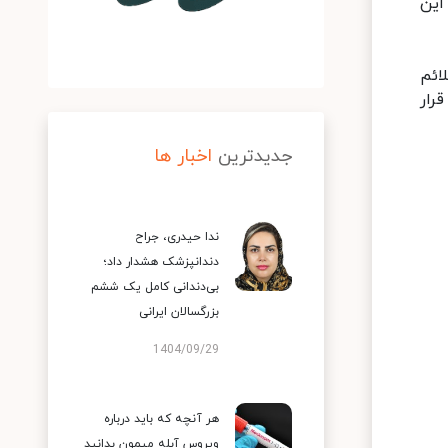
 در این
نواع مختلفی از علائم
حدود دو تا ۱۴ روز پس از قرار
جدیدترین
اخبار ها
ندا حیدری، جراح
دندانپزشک هشدار داد؛
بی‌دندانی کامل یک ششم
بزرگسالان ایرانی
1404/09/29
هر آنچه که باید درباره
ویروس آبله میمون بدانید