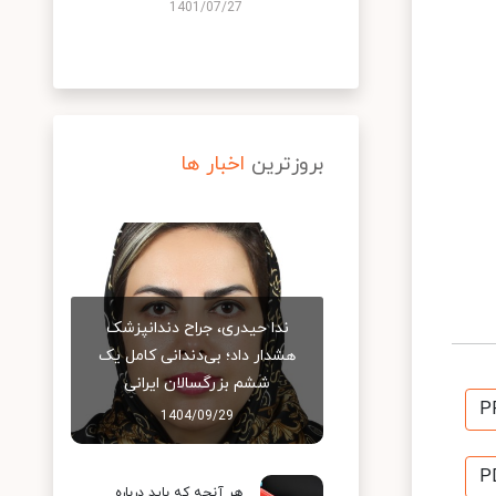
1401/07/27
بروزترین
اخبار ها
ندا حیدری، جراح دندانپزشک
هشدار داد؛ بی‌دندانی کامل یک
ششم بزرگسالان ایرانی
P
1404/09/29
P
هر آنچه که باید درباره