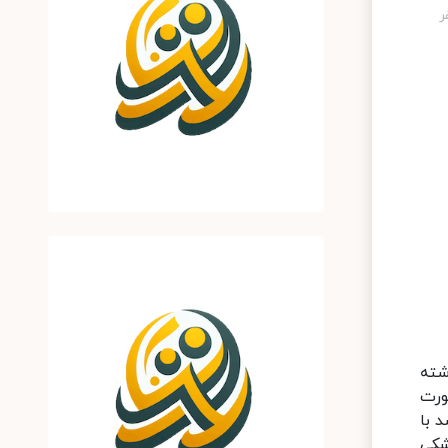
شته
ورت
 با
شکی