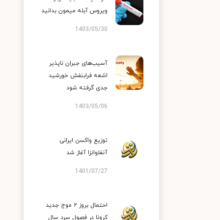
ویروس آبله میمون بدانید
1403/05/30
آسیب‌های جبران ناپذیر
اشعه فرابنفش خورشید
جدی گرفته شود
1403/05/06
توزیع واکسن ایرانی
آنفلوانزا آغاز شد
1401/07/27
احتمال بروز ۲ موج جدید
کرونا در فصول سرد سال