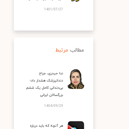
1401/07/27
مطالب
مرتبط
ندا حیدری، جراح
دندانپزشک هشدار داد؛
بی‌دندانی کامل یک ششم
بزرگسالان ایرانی
1404/09/29
هر آنچه که باید درباره