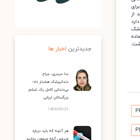
رای
 از
ارد
خشک
اده
شت.
جدیدترین
اخبار ها
ندا حیدری، جراح
دندانپزشک هشدار داد؛
بی‌دندانی کامل یک ششم
بزرگسالان ایرانی
1404/09/29
P
P
هر آنچه که باید درباره
ویروس آبله میمون بدانید