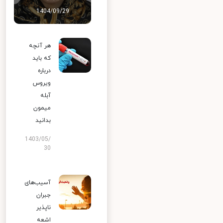
1404/09/29
هر آنچه
که باید
درباره
ویروس
آبله
میمون
بدانید
1403/05/
30
آسیب‌های
جبران
ناپذیر
اشعه