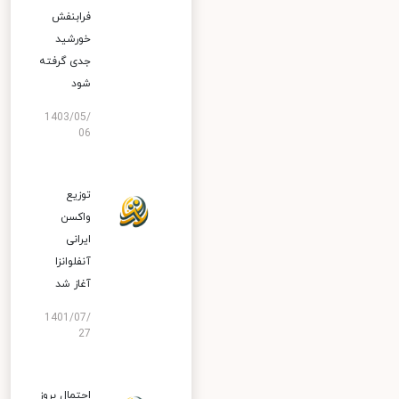
فرابنفش
خورشید
جدی گرفته
شود
1403/05/
06
توزیع
واکسن
ایرانی
آنفلوانزا
آغاز شد
1401/07/
27
احتمال بروز