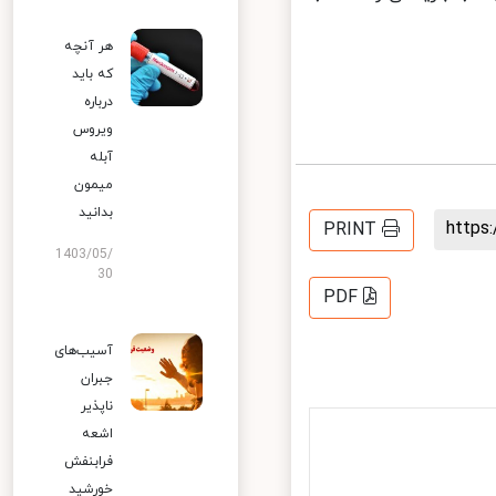
هر آنچه
که باید
درباره
ویروس
آبله
میمون
بدانید
http
PRINT
1403/05/
30
PDF
آسیب‌های
جبران
ناپذیر
اشعه
فرابنفش
خورشید