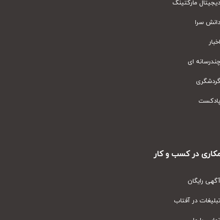
یتال مارکتینگ
نش سرا
ار
رسانه ای
دشگری
دکست
ری در کسب و کار
ی رایگان
یغات در آفتاب