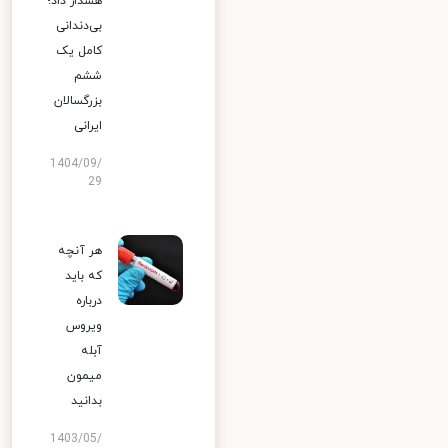
هشدار داد؛
بی‌دندانی
کامل یک
ششم
بزرگسالان
ایرانی
1404/09/
29
هر آنچه
که باید
درباره
ویروس
آبله
میمون
بدانید
1403/05/