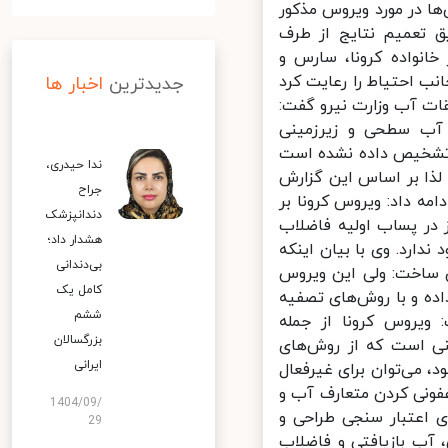
ها در مورد ویروس مذکور
 تعمیم نتایج از طرف
انواده کرونا، سارس و
 احتیاط را رعایت کرد
جدیدترین
اخبار ها
ت آب وزارت نیرو گفت:
آب سطحی و زیرزمینی
تشخیص داده نشده است
ندا حیدری،
ذا بر اساس این گزارش
جراح
 داد: ویروس کرونا بر
دندانپزشک
رائه شده در سازمان بهداشت جهانی تنها به مدت ۲ روز در پساب اولیه فاضلاب
هشدار داد؛
ارد. وی با بیان اینکه
بی‌دندانی
ساخت: ولی این ویروس
کامل یک
 و با روش‌های تصفیه
ششم
روس‌ کرونا از جمله
بزرگسالان
ی است که از روش‌های
ایرانی
 می‌توان برای غیرفعال
ونی کردن متعارف آب و
1404/09/
 اعتبار سنجی طراحی و
29
آب بازیافتی و فاضلاب