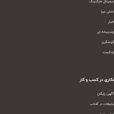
یتال مارکتینگ
نش سرا
ار
رسانه ای
دشگری
دکست
ری در کسب و کار
ی رایگان
یغات در آفتاب