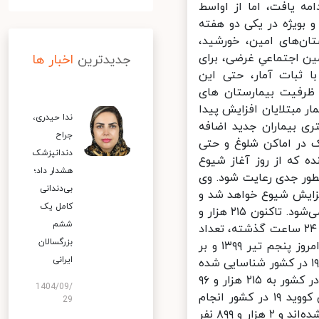
ه یافت، اما از اواسط
بویژه در یکی دو هفته
ن‌های امین، خورشید،
ن اجتماعیِ غرضی، برای
جدیدترین
اخبار ها
 ثبات آمار، حتی این
 ظرفیت بیمارستان های
 مبتلایان افزایش پیدا
ندا حیدری،
 بیماران جدید اضافه
جراح
در اماکن شلوغ و حتی
دندانپزشک
که از روز آغاز شیوع
هشدار داد؛
ر جدی رعایت شود. وی
بی‌دندانی
زایش شیوع خواهد شد و
کامل یک
شمار بیشتری از مردم را درگیر خواهد کرد که بی‌شک به ضرر همگان منجر می‌شود. تاکنون ۲۱۵ هزار و
ششم
۹۶ نفر در کشور بطور قطعی به ویروس کرونا مبتلا شده و با فوت ۱۳۴ نفر در ۲۴ ساعت گذشته، تعداد
بزرگسالان
جان باختگان کرونا در کشور به ۱۰ هزار و ۱۳۰ نفر رسیده است. از دیروز تا امروز پنجم تیر ۱۳۹۹ و بر
ایرانی
ساس معیارهای قطعی تشخیصی، ۲ هزار و ۵۹۵ بیمار جدید مبتلا به کووید ۱۹ در کشور شناسایی شده
که یکهزار و ۳۰۵ نفر بستری شدند. با این حساب، مجموع بیماران کووید ۱۹ در کشور به ۲۱۵ هزار و ۹۶
1404/09/
نفر رسیده است. تاکنون یک میلیون و ۵۳۰ هزار و ۴۳۷ آزمایش تشخیص کووید ۱۹ در کشور انجام
29
شده، ۱۷۵ هزار و ۱۰۳ نفر از بیماران، بهبود یافته یا از بیمارستان‌ها ترخیص شده‌اند و ۲ هزار و ۸۹۹ نفر