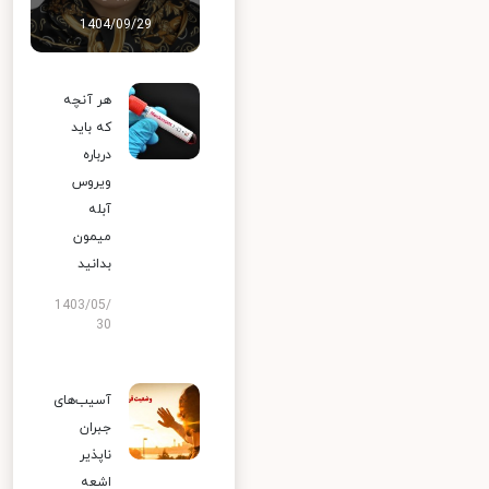
1404/09/29
هر آنچه
که باید
درباره
ویروس
آبله
میمون
بدانید
1403/05/
30
آسیب‌های
جبران
ناپذیر
اشعه