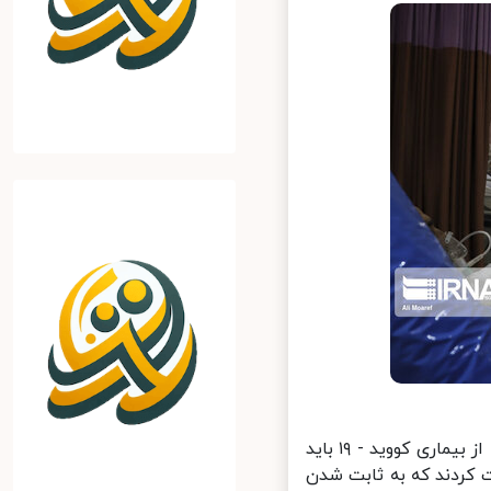
آرش نجیمی افزود: از لحاظ رعایت پروتکل‌های بهداشتی و موازین پیشگیرانه از بیماری کووید - ۱۹ باید
ا رعایت کردند که به ثابت شدن