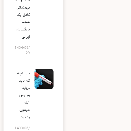
هشدار داد؛
بی‌دندانی
کامل یک
ششم
بزرگسالان
ایرانی
1404/09/
29
هر آنچه
که باید
درباره
ویروس
آبله
میمون
بدانید
1403/05/