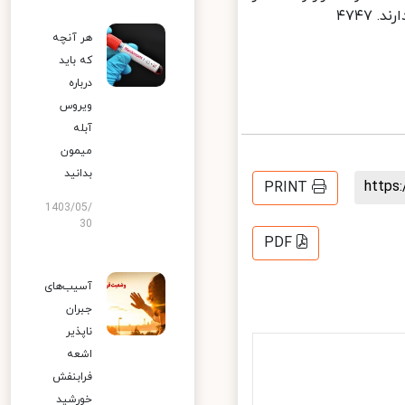
هر آنچه
که باید
درباره
ویروس
آبله
میمون
بدانید
http
PRINT
1403/05/
30
PDF
آسیب‌های
جبران
ناپذیر
اشعه
فرابنفش
خورشید