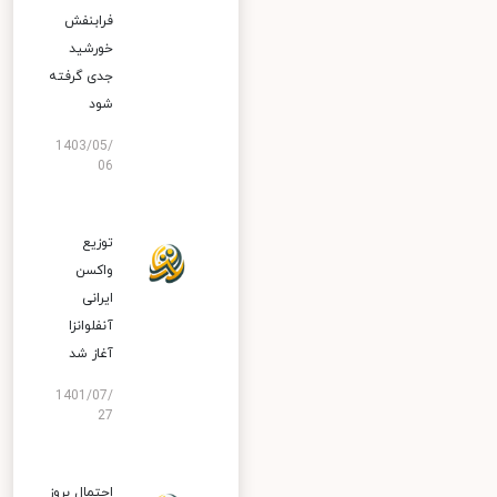
فرابنفش
خورشید
جدی گرفته
شود
1403/05/
06
توزیع
واکسن
ایرانی
آنفلوانزا
آغاز شد
1401/07/
27
احتمال بروز