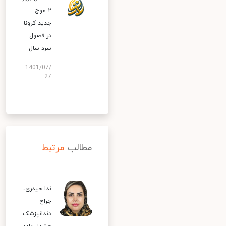
۲ موج
جدید کرونا
در فصول
سرد سال
1401/07/
27
مطالب
مرتبط
ندا حیدری،
جراح
دندانپزشک