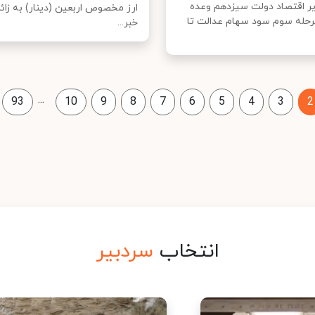
یر اقتصاد دولت سیزدهم وعده
ارز مخصوص اربعین (دینار) به زائرا
مرحله سوم سود سهام عدالت تا
خبر...
...
93
10
9
8
7
6
5
4
3
2
انتخاب
سردبیر