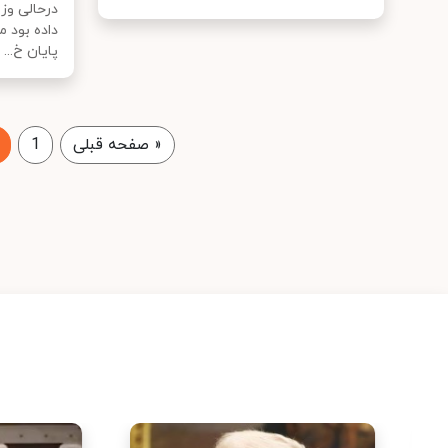
درحالی وز
داده بود 
پایان خ...
«
صفحه قبلی
1