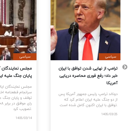
سیاسی
سیاس
 آمریکا
ترامپ از نهایی شدن توافق با ایران
مجلس 
تمام
خبر داد؛ رفع فوری محاصره دریایی
پایان
 کردند
آمریکا
مجلس 
سرانج
 پس از
دونالد ترامپ رئیس جمهور آمریکا پس
مه بین
از دو جنگ علیه ایران اعلام کرد که
توافق با ایران اکنون کامل شده است.
تصویب کرد.
1405/03/25
/03/14