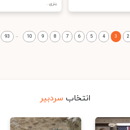
بنزی...
...
93
10
9
8
7
6
5
4
3
2
انتخاب
سردبیر