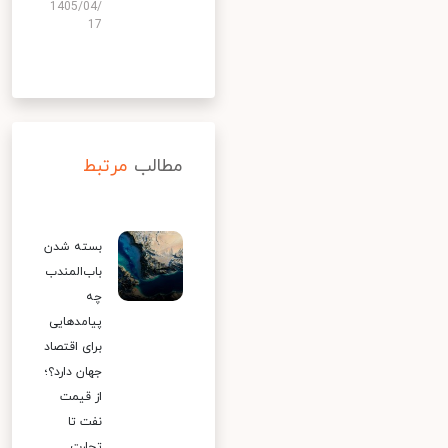
1405/04/
17
مطالب
مرتبط
بسته شدن
باب‌المندب
چه
پیامدهایی
برای اقتصاد
جهان دارد؟؛
از قیمت
نفت تا
تجارت