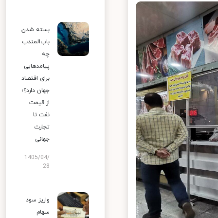
بسته شدن
باب‌المندب
چه
پیامدهایی
برای اقتصاد
جهان دارد؟؛
از قیمت
نفت تا
تجارت
جهانی
1405/04/
28
واریز سود
سهام