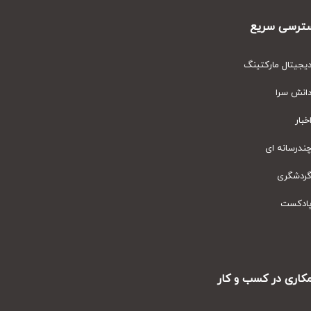
رسی سریع
یتال مارکتینگ
نش سرا
ار
رسانه ای
دشگری
دکست
ری در کسب و کار