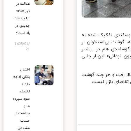
عدالت در
تیر ۱۴۰۵؛
آیا پرداخت
جدیدی در
راه است؟
سفندی تفکیک شده به
یلویی ۶۰۰ هزار تومان گذشته، گوشت بی‌استخوان از
1405/04/
 و قیمت شقه گوسفندی هم در بیشتر
21
م‌میلیون تومانی» این‌بار جایی
اختلال
فندی ۲۰ هزار تا ۲۵ هزار تومان بالا رفت و هر چند گوشت
بانکی ادامه
تقاضای بازار نیست.
دارد /
تکلیف
سود سپرده
ها و
برداشت از
حساب
مشخص