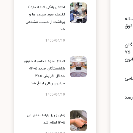
اختلال بانکی ادامه دارد /
تکلیف سود سپرده ها و
ریاست جمهوری، لایحه اصلاح جزء ۲ بند «ر» ماده ۲۸ و تبصره ۴ ماده ۲۹ قانون برنامه ۵ ساله
برداشت از حساب مشخص
قوق
شد
1405/04/19
گان
تأمین اجتماعی تا ۹۰ درصد حقوق شاغلان داده که این امر صرفا به غیر حداقلی‌بگیران منحصر شده است از آنجایی که ۷۵
نون
اصلاح نحوه محاسبه حقوق
بازنشستگان جدید ۱۴۰۵؛
حداقل افزایش ۲۷.۵
هوری اسلامی
میلیون ریالی ابلاغ شد
1405/04/19
ین ماده مبنی بر «متناسب سازی حقوق بازنشستگان تأمین اجتماعی تا ۱۰ درصد
زمان واریز یارانه نقدی تیر
۱۴۰۵ اعلام شد