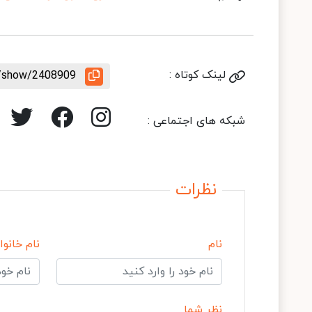
لینک کوتاه :
e/show/2408909
شبکه های اجتماعی :
نظرات
نام
نام خانوا
نظر شما