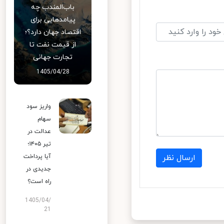
باب‌المندب چه
پیامدهایی برای
اقتصاد جهان دارد؟؛
از قیمت نفت تا
تجارت جهانی
1405/04/28
واریز سود
سهام
عدالت در
تیر ۱۴۰۵؛
آیا پرداخت
ارسال نظر
جدیدی در
راه است؟
1405/04/
21