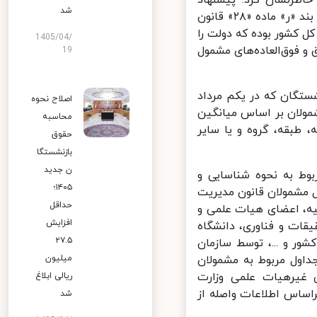
شد
سازمان اداری و استخدامی و سازمان برنامه و بودجه کشور در اجرای جزء «۱» بند «ر» ماده «۲۸» قانون
فتم پیشرفت و همچنین بند «ر» تبصره «۶» قانون بودجه سال ۱۴۰۳ کل کشور بوده که دولت را
1405/04/
زی حقوق بازنشستگان با ۹۰ درصد حقوق و فوق‌العاده‌های مشمول
19
تگان که در یکم مرداد
اصلاح نحوه
مولان بر اساس میانگین
محاسبه
طبقه، گروه و یا سایر
حقوق
بازنشستگا
ن جدید
ور، جداول مربوط به نحوه شناسایی و
۱۴۰۵؛
مشمولان قانون مدیریت
حداقل
، اعضای هیات علمی و
افزایش
ات و فناوری، دانشگاه
۲۷.۵
ر و ...، توسط سازمان
ول مربوط به مشمولان
میلیون
غیرهیات علمی وزارت
ریالی ابلاغ
ساس اطلاعات واصله از
شد