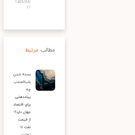
1405/04/
17
مطالب
مرتبط
بسته شدن
باب‌المندب
چه
پیامدهایی
برای اقتصاد
جهان دارد؟؛
از قیمت
نفت تا
تجارت