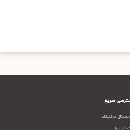
رسی سریع
یتال مارکتینگ
نش سرا