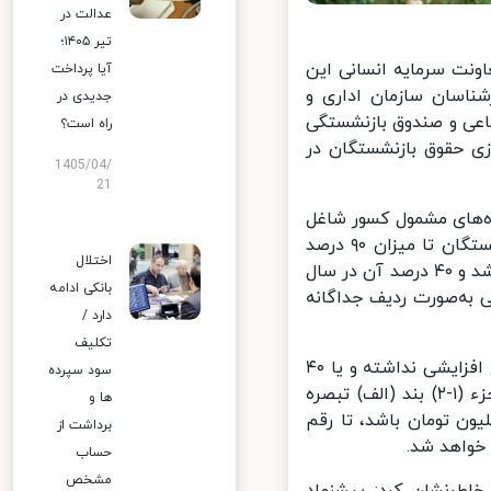
عدالت در
تیر ۱۴۰۵؛
نت سرمایه انسانی این
آیا پرداخت
اسان سازمان اداری و
جدیدی در
اعی و صندوق بازنشستگی
راه است؟
 حقوق بازنشستگان در
1405/04/
21
 درصد حقوق و فوق‌العاده‌های مشمول کسور شاغل
مشابه و همتراز کمتر باشد، گفت: ما به التفاوت حقوق این دسته از بازنشستگان تا میزان ۹۰ درصد
اختلال
حقوق و فوق العاده‌های مشمول کسور شاغل مشابه و همتراز محاسبه خواهد شد و ۴۰ درصد آن در سال
بانکی ادامه
ازی حقوق سال ۱۴۰۳ در حکم حقوقی به‌صورت ردیف جداگانه
دارد /
تکلیف
سلمانی افزود: چنانچه حقوق بازنشستگی فردی در نتیجه متناسب‌سازی هیچ افزایشی نداشته و یا ۴۰
سود سپرده
درصد مبلغ ما به التفاوت محاسبه شده، کمتر از ۱۰ درصد تعیین شده در جزء (۱-۲) بند (الف) تبصره
ها و
 یک میلیون تومان باشد، تا رقم
برداشت از
واهد شد.
حساب
مشخص
طرنشان کرد: پیشنهاد