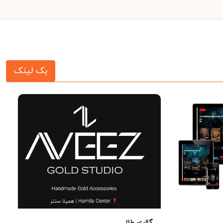
بک لینک
گالری طلا