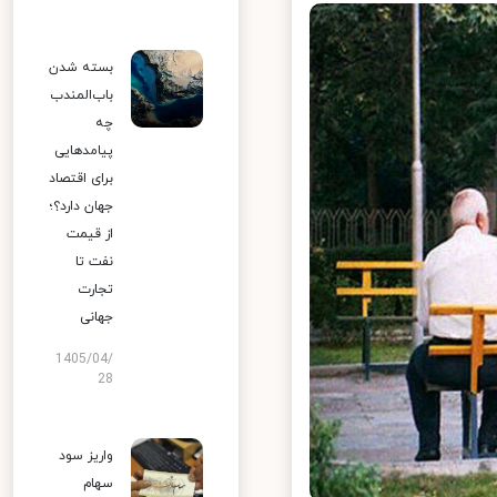
بسته شدن
باب‌المندب
چه
پیامدهایی
برای اقتصاد
جهان دارد؟؛
از قیمت
نفت تا
تجارت
جهانی
1405/04/
28
واریز سود
سهام