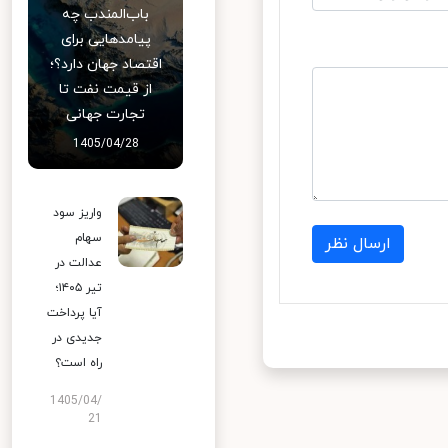
باب‌المندب چه
پیامدهایی برای
اقتصاد جهان دارد؟؛
از قیمت نفت تا
تجارت جهانی
1405/04/28
واریز سود
سهام
ارسال نظر
عدالت در
تیر ۱۴۰۵؛
آیا پرداخت
جدیدی در
راه است؟
1405/04/
21