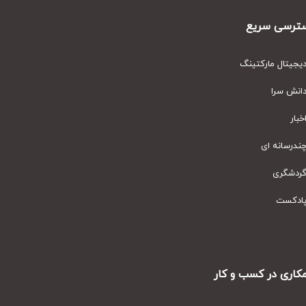
رسی سریع
یتال مارکتینگ
نش سرا
ار
رسانه ای
دشگری
دکست
ری در کسب و کار