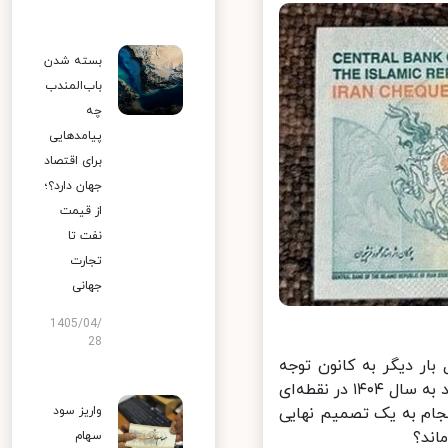
بسته شدن
باب‌المندب
چه
پیامدهایی
برای اقتصاد
جهان دارد؟؛
از قیمت
نفت تا
تجارت
جهانی
1405/04/
28
ر دیگر به کانون توجه
سیاست‌گذاران بازگشته است. این بحث که سابقه‌ای طولانی دارد، حالا با ورود به سال ۱۴۰۴ در نقطه‌ای
ام به یک تصمیم نهایی
واریز سود
ند؟
سهام