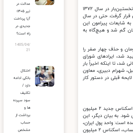
عدالت در
تابناک نوشت: نگاهی به گذشته نشان می‌دهد که ایده حذف صفرها برای نخستین‌بار در سال ۱۳۷۲
تیر ۱۴۰۵؛
قرار گرفت. حتی در سال
آیا پرداخت
د که به شایعات پیرامون این
جدیدی در
ن گم شد و هیچ‌گاه به
راه است؟
1405/04/
 تومان و حذف چهار صفر را
21
د شد، ایرادهای شورای
 ۱۴۰۰، این طرح عملاً بایگانی شد، تا اینکه اخیراً بار
، شهرام دبیری، معاون
اختلال
یحه قبلی در دستور کار
بانکی ادامه
دارد /
تکلیف
سود سپرده
نکته جالب‌توجه اینکه در روزهای پایانی سال ۱۴۰۳، بانک مرکزی از انتشار اسکناس جدید ۲ میلیون
ها و
ورت حذف چهار صفر، معادل ۲۰۰ تومان می شود. به بیان دیگر، این
برداشت از
 است: واحد پول ایران،
حساب
تومان است و هر تومان برابر ۱۰ هزار ریال و معادل ۱۰۰ پارسه است. با این حساب، اسکناس ۲ میلیون
مشخص