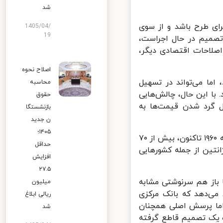
شد
ای طرح باشد و از سوی
1405/04/
19
میم در حال اجراست،
لاحات اقتصادی دیگر،
اصلاح نحوه
ما می‌تواند در تسهیل
محاسبه
ا این حال، چالش‌هایی
حقوق
ل گرد شدن قیمت‌ها به
بازنشستگا
ن جدید
۱۴۰۵؛
ایران نخستین کشوری نیست که به فکر چنین اصلاحاتی افتاده است. از دهه ۱۹۶۰ تاکنون، بیش از ۷۰
حداقل
تین از جمله کشورهایی
افزایش
۲۷.۵
می‌رسد یا باز هم سرنوشتی مشابه
میلیون
اس ۲ میلیون ریالی نشان می‌دهد که بانک مرکزی
ریالی ابلاغ
ما پرسش اصلی همچنان
شد
ه یک تصمیم قاطع گرفته