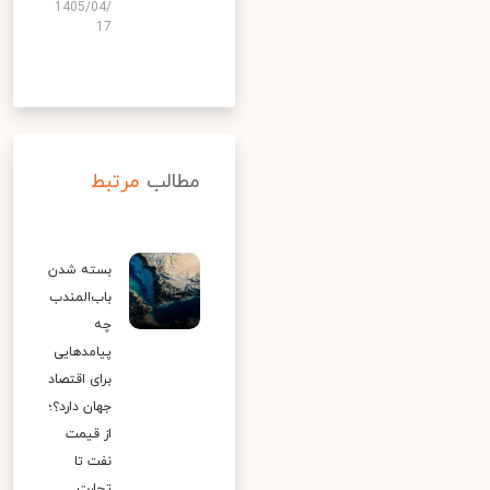
1405/04/
17
مطالب
مرتبط
بسته شدن
باب‌المندب
چه
پیامدهایی
برای اقتصاد
جهان دارد؟؛
از قیمت
نفت تا
تجارت