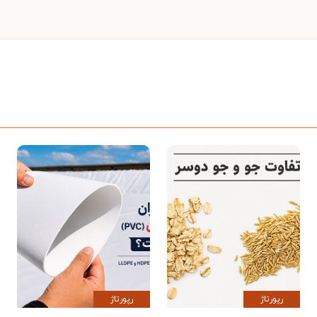
رپورتاژ
رپورتاژ