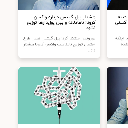
ت به
هشدار بیل گیتس درباره واکسن
اکسنی
کرونا: ناعادلانه و بین پول‌دارها توزیع
نشود
ر اینکه
یورونیوز منتشر کرد: بیل گیتس ضمن طرح
شده
احتمال توزیع نامناسب واکسن کرونا هشدار
داد...