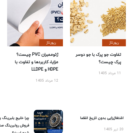
رپورتاژ
رپورتاژ
تفاوت جو پرک با جو دوسر
ژئوممبران PVC چیست؟
پرک چیست؟
مزایا، کاربردها و تفاوت با
HDPE و LLDPE
11 مرداد 1405
12 مرداد 1405
اشتغال‌زایی بدون تاریخ انقضا
چرا خلیج بلبرینگ ب
فروش رولبرینگ صن
20 تیر 1405