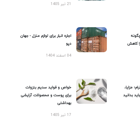
21 تیر 1405
گونه
اجاره انبار برای لوازم منزل - جهان
را کاهش
دپو
04 اسفند 1404
ام؛ مزایا،
خواص و فواید سدیم بنزوات
ید بدانید
برای پوست و محصولات آرایشی
بهداشتی
17 تیر 1405