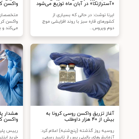
«آسترازنکا» در آبان ماه توزیع می‌شود
واکسن کر
ایرنا نوشت: در حالی که بسیاری از
متخصصان 
کشورهای قاره سبز با روند افزایشی موج
واکسن کرو
دوم ویروس...
می‌کند و ب
آغاز تزریق واکسن روسی کرونا به
هشدار پل
بیش از ۴۰ هزار داوطلب
واکسن کر
روسیه روز گذشته (پنج‌شنبه) اعلام کرد:
رییس پلیس
آزمایش‌های بالینی پس از تایید رسمیِ
خرید اینت