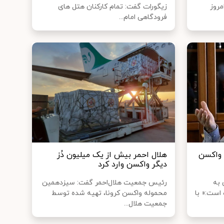
روز
زیگورات گفت: تمام کارکنان هتل های
فرودگاهی امام...
ن واکسن
هلال احمر بیش از یک میلیون دُز
دیگر واکسن وارد کرد
 به
رئیس جمعیت هلال‌احمر گفت: سیزدهمین
است:« با
محموله واکسن کرونا، تهیه شده توسط
جمعیت هلال...