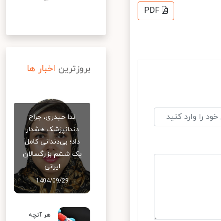
PDF
بروزترین
اخبار ها
ندا حیدری، جراح
دندانپزشک هشدار
داد؛ بی‌دندانی کامل
یک ششم بزرگسالان
ایرانی
1404/09/29
هر آنچه