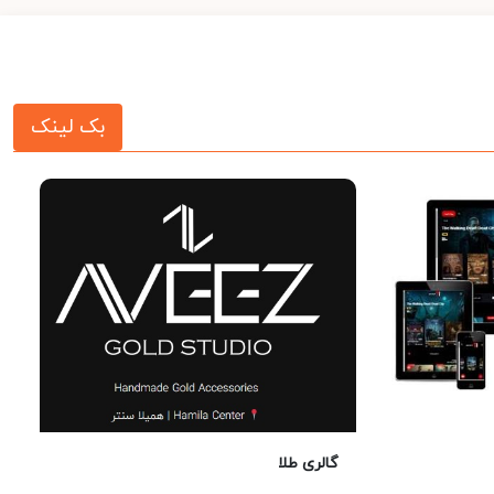
بک لینک
گالری طلا