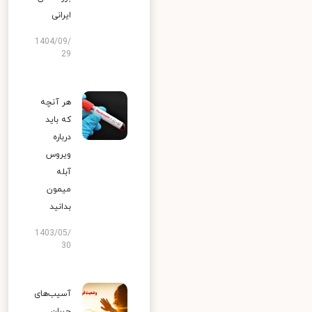
ایرانی
1404/09/
29
هر آنچه
که باید
درباره
ویروس
آبله
میمون
بدانید
1403/05/
30
آسیب‌های
جبران