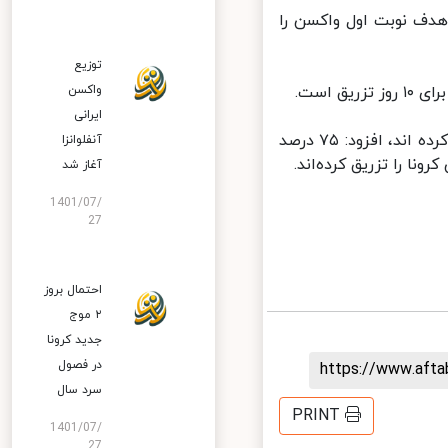
توان گفت که ۲۴.۴ درصد جمعیت هدف نوبت اول واکسن را
توزیع
واکسن
ایرانی
وی با اعلام اینکه ۸۱ درصد از جمعیت بالای ۸۵ سال تاکنون واکسن دریافت کرده اند، افزود: ۷۵ درصد
آنفلوانزا
آغاز شد
1401/07/
27
احتمال بروز
۲ موج
جدید کرونا
در فصول
https://www.aft
سرد سال
PRINT
1401/07/
27