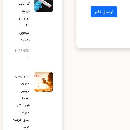
که باید
درباره
ارسال نظر
ویروس
آبله
میمون
بدانید
1403/05/
30
آسیب‌های
جبران
ناپذیر
اشعه
فرابنفش
خورشید
جدی گرفته
شود