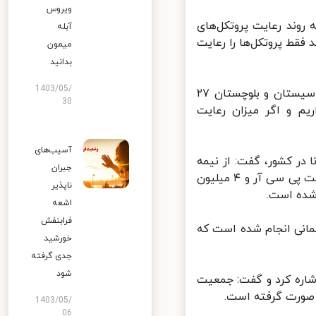
ویروس
روند رعایت پروتکل‌های
آبله
ضعیت خطرناکی قرار دارد و به طور میانگین ۳۷.۴ درصد فقط پروتکل‌ها را رعایت
میمون
بدانید
1403/05/
وی افزود: در تهران میزان رعایت پروتکل‌های بهداشتی ۴۴ درصد است، در سیستان و بلوچستان ۲۷
30
داریم و اگر میزان رعایت
آسیب‌های
در کشور، گفت: از نیمه
جبران
فروردین به این طرف در قالب طرح شهید سلیمانی، ۴ میلیون و ۷۱۲ هزار تست پی سی آر و ۴ میلیون
ناپذیر
اشعه
فرابنفش
 شهید سلیمانی انجام شده است که
خورشید
جدی گرفته
شود
شاره کرد و گفت: جمعیت
1403/05/
06