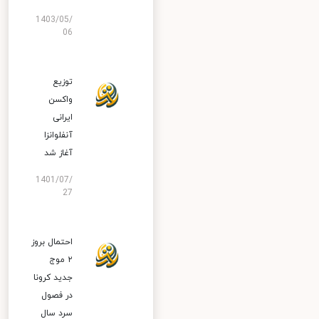
1403/05/
06
توزیع
واکسن
ایرانی
آنفلوانزا
آغاز شد
1401/07/
27
احتمال بروز
۲ موج
جدید کرونا
در فصول
سرد سال