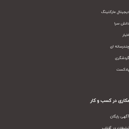
یتال مارکتینگ
نش سرا
ار
رسانه ای
دشگری
دکست
ری در کسب و کار
ی رایگان
یغات در آفتاب