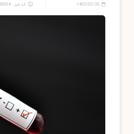
1403/05/30
کد خبر : 2408954