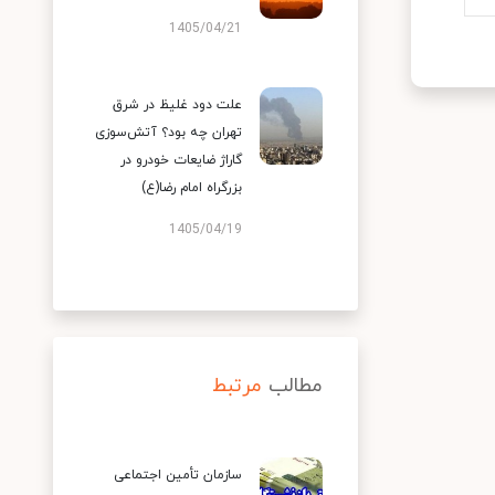
1405/04/21
علت دود غلیظ در شرق
تهران چه بود؟ آتش‌سوزی
گاراژ ضایعات خودرو در
بزرگراه امام رضا(ع)
1405/04/19
مطالب
مرتبط
سازمان تأمین اجتماعی