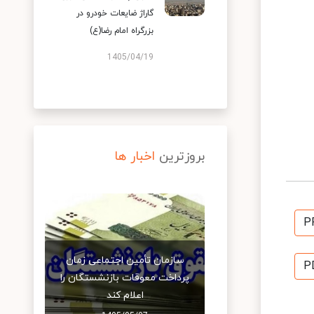
گاراژ ضایعات خودرو در
بزرگراه امام رضا(ع)
1405/04/19
بروزترین
اخبار ها
P
سازمان تأمین اجتماعی زمان
P
پرداخت معوقات بازنشستگان را
اعلام کند