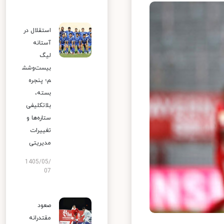
استقلال در
آستانه
لیگ
بیست‌وشش
م؛ پنجره
بسته،
بلاتکلیفی
ستاره‌ها و
تغییرات
مدیریتی
1405/05/
07
صعود
مقتدرانه