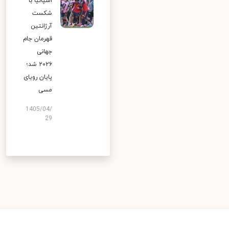
اسپانیا با
شکست
آرژانتین
قهرمان جام
جهانی
۲۰۲۶ شد؛
پایان رویای
مسی
1405/04/
29