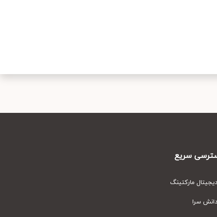
رسی سریع
یتال مارکتینگ
نش سرا