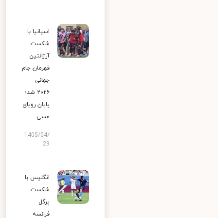
اسپانیا با
شکست
آرژانتین
قهرمان جام
جهانی
۲۰۲۶ شد؛
پایان رویای
مسی
1405/04/
29
انگلیس با
شکست
پرگل
فرانسه