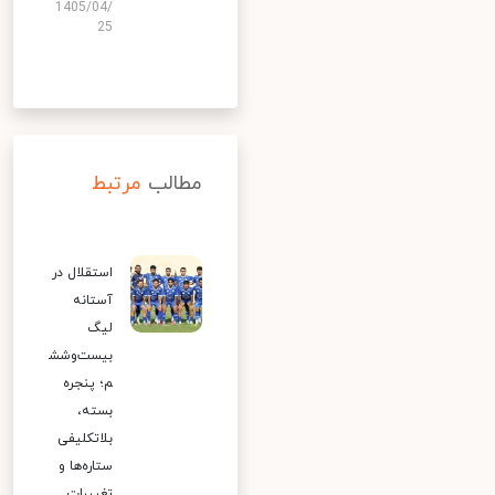
1405/04/
25
مطالب
مرتبط
استقلال در
آستانه
لیگ
بیست‌وشش
م؛ پنجره
بسته،
بلاتکلیفی
ستاره‌ها و
تغییرات