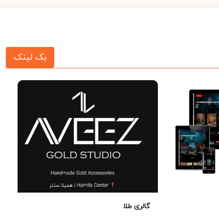
بک لینک
گالری طلا