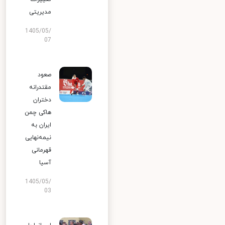
مدیریتی
1405/05/
07
صعود
مقتدرانه
دختران
هاکی چمن
ایران به
نیمه‌نهایی
قهرمانی
آسیا
1405/05/
03