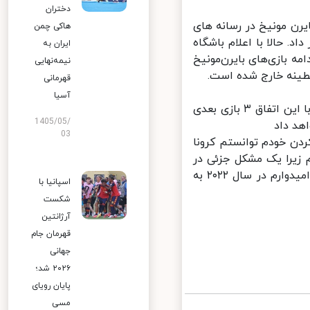
دختران
ن مونیخ در رسانه های
هاکی چمن
 حالا با اعلام باشگاه
ایران به
 بازی‌های بایرن‌مونیخ
نیمه‌نهایی
قهرمانی
آسیا
کیمیش که پس از بازی مقابل فرایبورگ دیگر پیراهن بایرن را به تن نکرده، با این اتفاق ۳ بازی بعدی
1405/05/
د داد
03
 خودم توانستم کرونا
زیرا یک مشکل جزئی در
تنفس دارم. تمریناتم در روزهای آتی با بهتر شدن حالم آغاز خواهم کرد و امیدوارم در سال ۲۰۲۲ به
اسپانیا با
شکست
آرژانتین
قهرمان جام
جهانی
۲۰۲۶ شد؛
پایان رویای
مسی