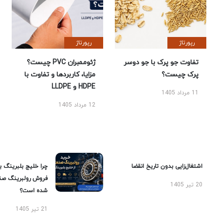
رپورتاژ
رپورتاژ
تفاوت جو پرک با جو دوسر
ژئوممبران PVC چیست؟
پرک چیست؟
مزایا، کاربردها و تفاوت با
HDPE و LLDPE
11 مرداد 1405
12 مرداد 1405
اشتغال‌زایی بدون تاریخ انقضا
چرا خلیج بلبرینگ ب
فروش رولبرینگ صن
20 تیر 1405
شده است؟
21 تیر 1405