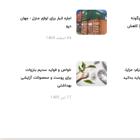
گونه
اجاره انبار برای لوازم منزل - جهان
را کاهش
دپو
04 اسفند 1404
ام؛ مزایا،
خواص و فواید سدیم بنزوات
ید بدانید
برای پوست و محصولات آرایشی
بهداشتی
17 تیر 1405