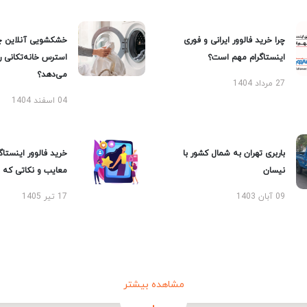
چرا خرید فالوور ایرانی و فوری
خشکشویی آنلاین چ
اینستاگرام مهم است؟
استرس خانه‌تکانی 
می‌دهد؟
27 مرداد 1404
04 اسفند 1404
باربری تهران به شمال کشور با
خرید فالوور اینستاگر
نیسان
معایب و نکاتی که با
09 آبان 1403
17 تیر 1405
مشاهده بیشتر