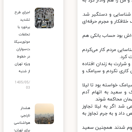
ن را هم وادار کرد به
اجرای طرح
ناسایی و دستگیر شد.
تشدید
لافکار و مجرم حرفه‌ای
برخورد با
تخلفات
ش بود حساب بانکی هم
موتورسیکل
سایی مردم کار می‌کردم
ت‌سواران
کرد.
در خطوط
شرارت به زندان افتاده
ویژه تهران
کاری نکردم و سیامک و
از شنبه
1405/05/
مک خواسته بود تا لیلا
03
 و سعید به اتهام آدم
ان محاکمه شوند.
شد اگر به لیلا تجاوز
هشدار
اد و به جرم تجاوز به
نارنجی
هواشناسی
جرم شناخته و به 8 سال حبس محکوم شدند. همچنین سعید
برای تهران؛