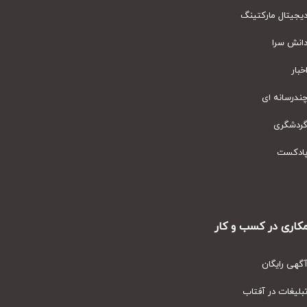
یتال مارکتینگ
نش سرا
ار
رسانه ای
دشگری
دکست
ری در کسب و کار
ی رایگان
یغات در آفتاب