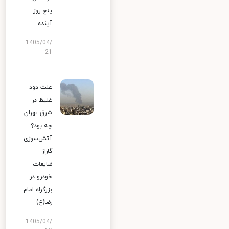
پنج روز
آینده
1405/04/
21
علت دود
غلیظ در
شرق تهران
چه بود؟
آتش‌سوزی
گاراژ
ضایعات
خودرو در
بزرگراه امام
رضا(ع)
1405/04/