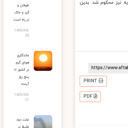
 نیز محکوم شد. بدین
طوفان و
گرد و خاک
در راه است
1405/04/
28
ماندگاری
هوای گرم
https://www.aft
در کشور تا
پنج روز
PRINT
آینده
1405/04/
PDF
21
علت دود
غلیظ در