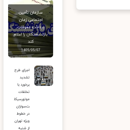
سازمان تأمین
اجتماعی زمان
پرداخت معوقات
بازنشستگان را اعلام
کند
1405/05/07
اجرای طرح
تشدید
برخورد با
تخلفات
موتورسیکل
ت‌سواران
در خطوط
ویژه تهران
از شنبه