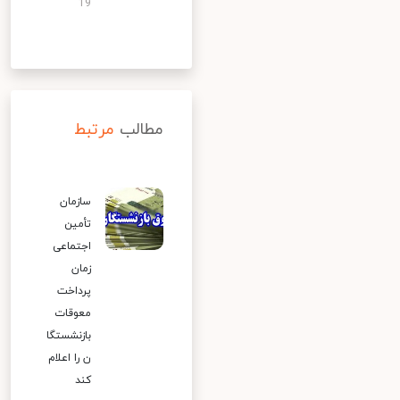
19
مطالب
مرتبط
سازمان
تأمین
اجتماعی
زمان
پرداخت
معوقات
بازنشستگا
ن را اعلام
کند