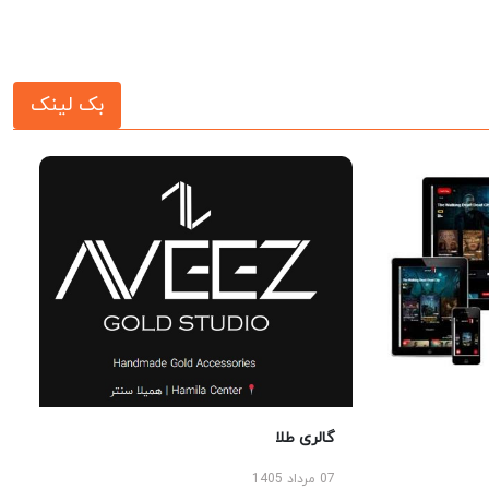
بک لینک
گالری طلا
07 مرداد 1405