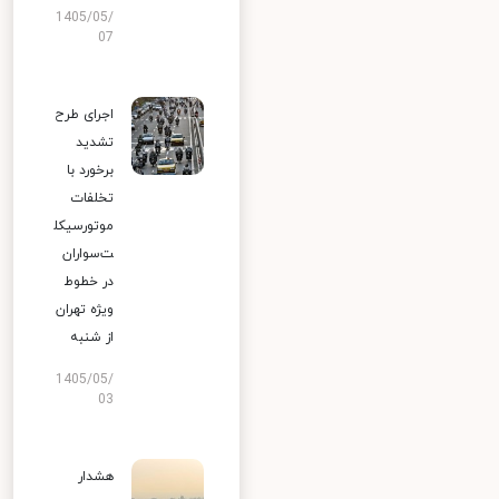
1405/05/
07
اجرای طرح
تشدید
برخورد با
تخلفات
موتورسیکل
ت‌سواران
در خطوط
ویژه تهران
از شنبه
1405/05/
03
هشدار