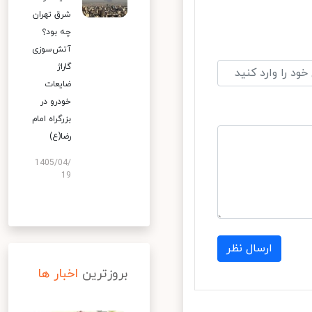
شرق تهران
چه بود؟
آتش‌سوزی
گاراژ
ضایعات
خودرو در
بزرگراه امام
رضا(ع)
1405/04/
19
ارسال نظر
بروزترین
اخبار ها