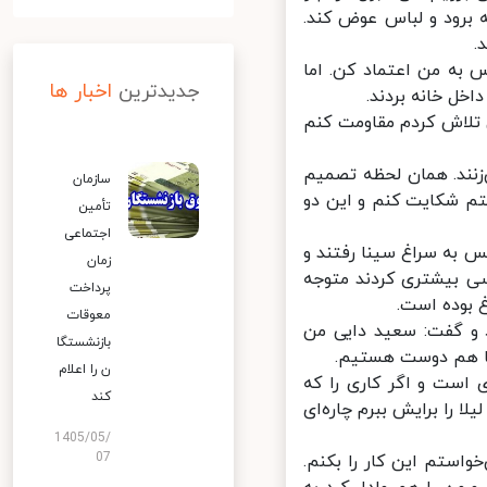
 برود و لباس عوض کند.
به من اعتماد کن. اما
جدیدترین
اخبار ها
خل خانه بردند.
تلاش کردم مقاومت کنم
نند. همان لحظه تصمیم
سازمان
 شکایت کنم و این دو
تأمین
اجتماعی
س به سراغ سینا رفتند و
زمان
سی بیشتری کردند متوجه
پرداخت
بوده است.
معوقات
لب به اعتراف گشود و گفت: سعید دایی من
بازنشستگا
ن را اعلام
است و اگر کاری را که
کند
را برایش ببرم چاره‌ای
1405/05/
07
ستم این کار را بکنم.