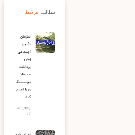
مطالب
مرتبط
سازمان
تأمین
اجتماعی
زمان
پرداخت
معوقات
بازنشستگا
ن را اعلام
کند
1405/05/
07
اجرای طرح