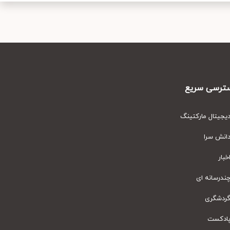
رسی سریع
یتال مارکتینگ
نش سرا
ار
رسانه ای
دشگری
دکست