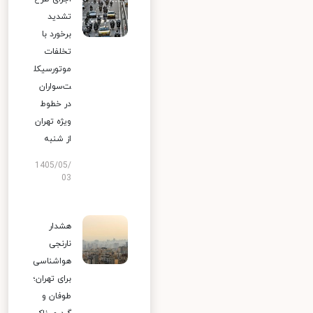
تشدید
برخورد با
تخلفات
موتورسیکل
ت‌سواران
در خطوط
ویژه تهران
از شنبه
1405/05/
03
هشدار
نارنجی
هواشناسی
برای تهران؛
طوفان و