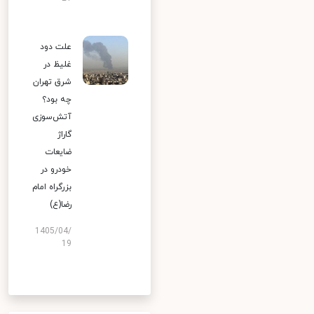
علت دود
غلیظ در
شرق تهران
چه بود؟
آتش‌سوزی
گاراژ
ضایعات
خودرو در
بزرگراه امام
رضا(ع)
1405/04/
19