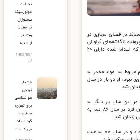
تخلفات
موتورسیکل
ت‌سواران
در خطوط
عاند در فضای مجازی در
ویژه تهران
ده ناگفته‌های فراوانی
از شنبه
را نادیده می‌گیرند. اما واقعیت ماجرا چیست؟ سوابق نشان می‌دهد فردی که اعدام شده دارای ۲۰
1405/05/
03
۷۵ به دلیل ارتکاب جرایم مربوط به مواد مخدر به
نبود، او دو بار در سال
هشدار
نارنجی
هواشناسی
در سال ۷۹ نیز ادامه یافت و در این سال بار دیگر به
برای تهران؛
زندان افتاد، در سال ۸۰ نیز همین فرد در زندان بوده است و محکومیت این فرد در سال ٨۶ هم به
طوفان و
زندان شد.
گرد و خاک
در راه است
طبق این اطلاعیه، متهم پس از آزادی از زندان به بزهکاری‌های خود ادامه داد و در سال ۸۸ به علت