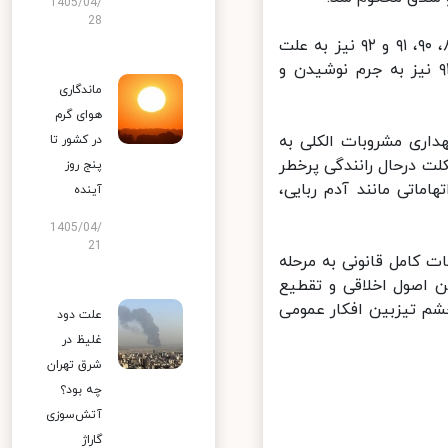
1405/04/
28
در ادامه اطلاعیه آمده است: محکومیت‌های متعدد این فرد در سال‌های ۸۹، ۹۰، ۹۱ و ۹۲ نیز به علت
تکاب جرایم مربوط به مواد مخدر و شرب خمر ادامه یافت و در سال ٩۴ نیز به جرم نوشیدن و
ماندگاری
هوای گرم
 بار دیگر به علت نگهداری مشروبات الکلی به
در کشور تا
وی موتورسیکلت درحال رانندگی پرخطر
پنج روز
اتی مانند آدم ربایی،
آینده
1405/04/
21
امل قانونی به مرحله
 اصول اخلاقی و تقطیع
شم تیزبین افکار عمومی
علت دود
غلیظ در
شرق تهران
چه بود؟
آتش‌سوزی
گاراژ