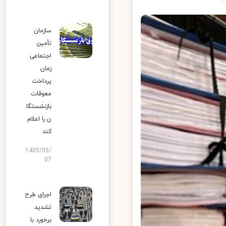
سازمان
تأمین
اجتماعی
زمان
پرداخت
معوقات
بازنشستگا
ن را اعلام
کند
1405/05/
07
اجرای طرح
تشدید
برخورد با