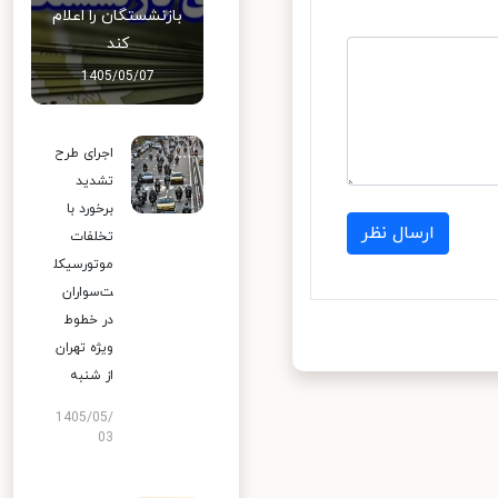
بازنشستگان را اعلام
کند
1405/05/07
اجرای طرح
تشدید
برخورد با
ارسال نظر
تخلفات
موتورسیکل
ت‌سواران
در خطوط
ویژه تهران
از شنبه
1405/05/
03