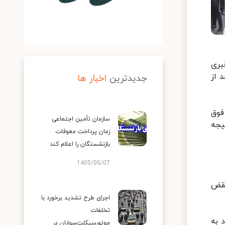
 نشست خبری
: این حکم بعد از
جدیدترین
اخبار ها
فوق
سازمان تأمین اجتماعی
 نتیجه
زمان پرداخت معوقات
بازنشستگان را اعلام کند
1405/05/07
نقض
اجرای طرح تشدید برخورد با
تخلفات
 به
موتورسیکلت‌سواران در