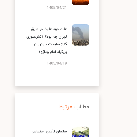
1405/04/21
علت دود غلیظ در شرق
تهران چه بود؟ آتش‌سوزی
گاراژ ضایعات خودرو در
بزرگراه امام رضا(ع)
1405/04/19
مطالب
مرتبط
سازمان تأمین اجتماعی