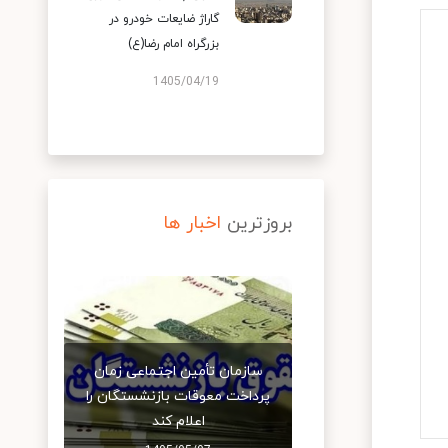
گاراژ ضایعات خودرو در
بزرگراه امام رضا(ع)
1405/04/19
بروزترین
اخبار ها
سازمان تأمین اجتماعی زمان
پرداخت معوقات بازنشستگان را
اعلام کند