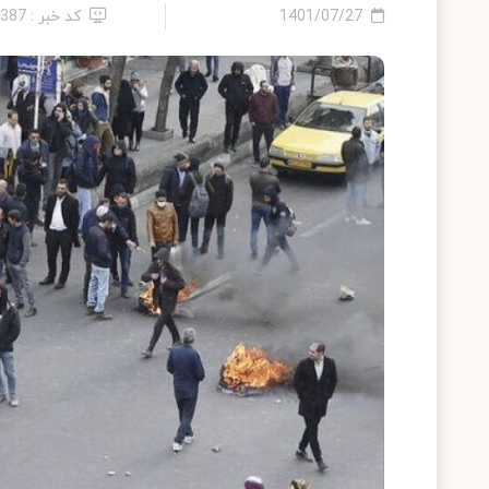
1401/07/27
کد خبر : 1387