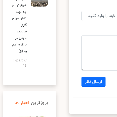
شرق تهران
چه بود؟
آتش‌سوزی
گاراژ
ضایعات
خودرو در
بزرگراه امام
رضا(ع)
1405/04/
19
ارسال نظر
بروزترین
اخبار ها