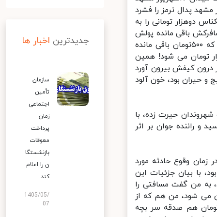
 بود. وقتی راننده ۴۰ساله در خیابان ۱۷شهریور مشهد پدال ترمز را فشرد
س دوهزار تومانی را به
افرکش باقی مانده پولش
جدیدترین
اخبار ها
را به او بازگرداند اما وقتی دید راننده قصد حرکت دارد، به او اعتراض کرد که ۵۰۰تومان باقی مانده
ار تومان می شود! همین
اگهان زن ۳۸ساله چاقویی را از درون کیفش بیرون آورد
 و حیران بود، خون آلود
سازمان
تأمین
اجتماعی
 ۱۷شهریور به راه افتاد و شهروندان حیرت زده، با
زمان
و راننده جوان بر اثر
پرداخت
معوقات
بازنشستگا
زمان وقوع حادثه مورد
ن را اعلام
ده بود، با بیان جزئیات این
کند
، به من گفت مسافتی را
 می شود، من هم که از
1405/05/
07
ن جمله عصبانی شده بودم، او را نفرین کردم و گفتم «آن ۵۰۰تومان هم صدقه سر بچه