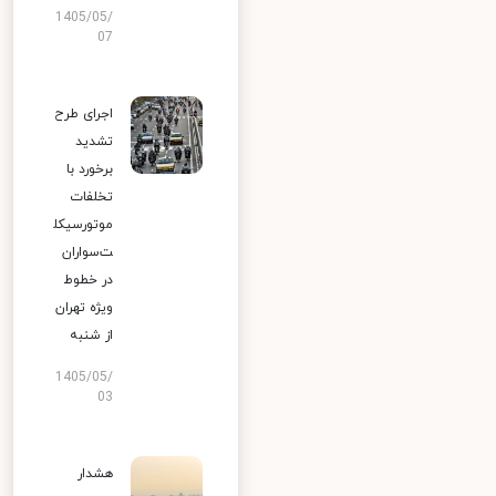
1405/05/
07
اجرای طرح
تشدید
برخورد با
تخلفات
موتورسیکل
ت‌سواران
در خطوط
ویژه تهران
از شنبه
1405/05/
03
هشدار