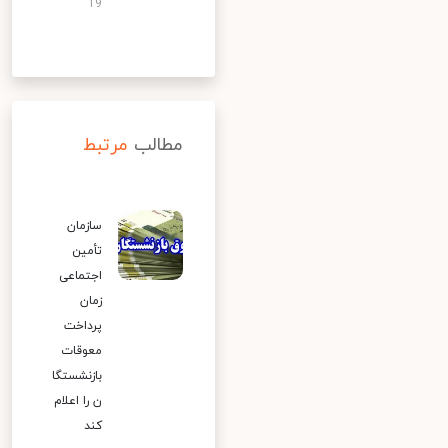
19
مطالب
مرتبط
سازمان
تأمین
اجتماعی
زمان
پرداخت
معوقات
بازنشستگا
ن را اعلام
کند