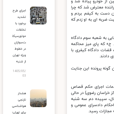
 از خودرو پیاده شد و
ننده معترض شد که چرا
اجرای طرح
ن دست به کیفم بردم و
تشدید
ضربه ای به او زدم که
برخورد با
تخلفات
موتورسیکل
ی به شعبه سوم دادگاه
ت‌سواران
» که پای میز محاکمه
در خطوط
قضات دادگاه کیفری با
ویژه تهران
دادند.
از شنبه
ایید شد و این گونه پرونده این جنایت
1405/05/
03
دمات اجرای حکم قصاص
خراسان رضوی) در حالی
هشدار
همین حال، سپیده دم سه شنبه
نارنجی
اجرای احکام دادسرای عمومی و
هواشناسی
مجازات رسید.
برای تهران؛