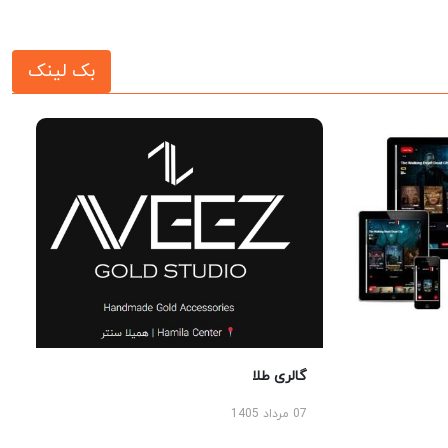
بک لینک
گالری طلا
07 مرداد 1405