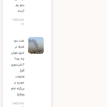
پنج روز
آینده
1405/04/
21
علت دود
غلیظ در
شرق تهران
چه بود؟
آتش‌سوزی
گاراژ
ضایعات
خودرو در
بزرگراه امام
رضا(ع)
1405/04/