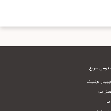
رسی سریع
یتال مارکتینگ
نش سرا
ار