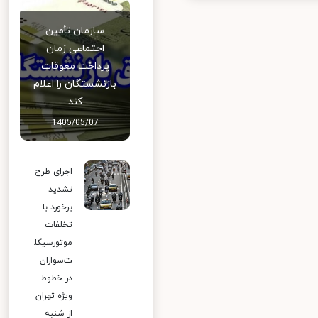
سازمان تأمین
اجتماعی زمان
پرداخت معوقات
بازنشستگان را اعلام
کند
1405/05/07
اجرای طرح
تشدید
برخورد با
تخلفات
موتورسیکل
ت‌سواران
در خطوط
ویژه تهران
از شنبه