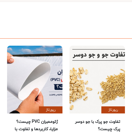
رپورتاژ
رپورتاژ
تفاوت جو پرک با جو دوسر
ژئوممبران PVC چیست؟
پرک چیست؟
مزایا، کاربردها و تفاوت با