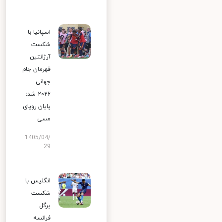
اسپانیا با
شکست
آرژانتین
قهرمان جام
جهانی
۲۰۲۶ شد؛
پایان رویای
مسی
1405/04/
29
انگلیس با
شکست
پرگل
فرانسه