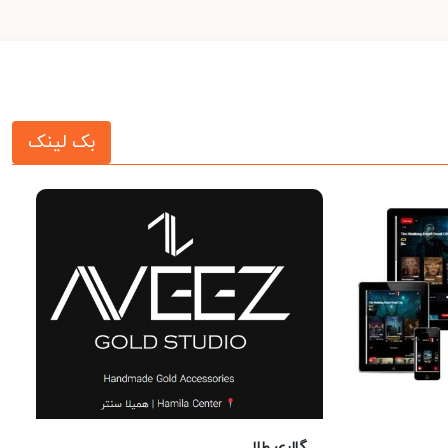
بک لینک
گالری طلا