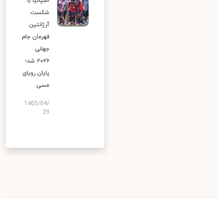
اسپانیا با
شکست
آرژانتین
قهرمان جام
جهانی
۲۰۲۶ شد؛
پایان رویای
مسی
1405/04/
29