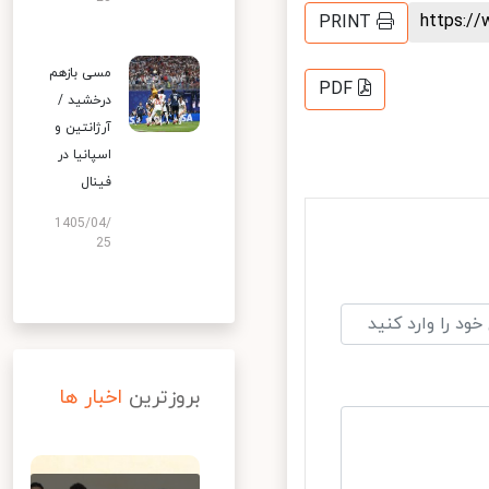
https:
PRINT
مسی بازهم
PDF
درخشید /
آرژانتین و
اسپانیا در
فینال
1405/04/
25
بروزترین
اخبار ها