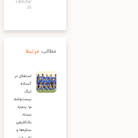
1405/04/
25
مطالب
مرتبط
استقلال در
آستانه
لیگ
بیست‌وشش
م؛ پنجره
بسته،
بلاتکلیفی
ستاره‌ها و
تغییرات