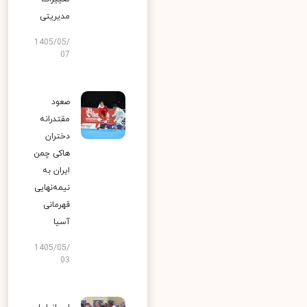
مدیریتی
1405/05/
07
صعود
مقتدرانه
دختران
هاکی چمن
ایران به
نیمه‌نهایی
قهرمانی
آسیا
1405/05/
03