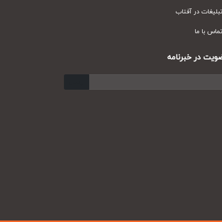
یغات در آفتاب
س با ما
ت در خبرنامه
ارسال