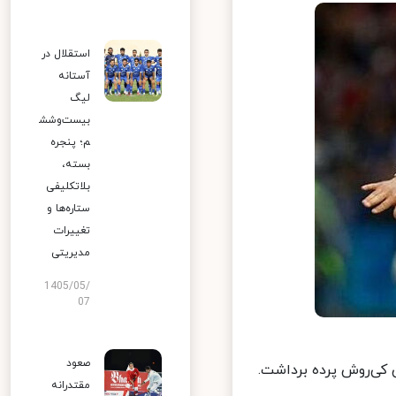
استقلال در
آستانه
لیگ
بیست‌وشش
م؛ پنجره
بسته،
بلاتکلیفی
ستاره‌ها و
تغییرات
مدیریتی
1405/05/
07
صعود
ی‌روش پرده برداشت.
مقتدرانه