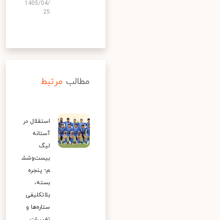
1405/04/
25
مطالب
مرتبط
استقلال در
آستانه
لیگ
بیست‌وشش
م؛ پنجره
بسته،
بلاتکلیفی
ستاره‌ها و
تغییرات