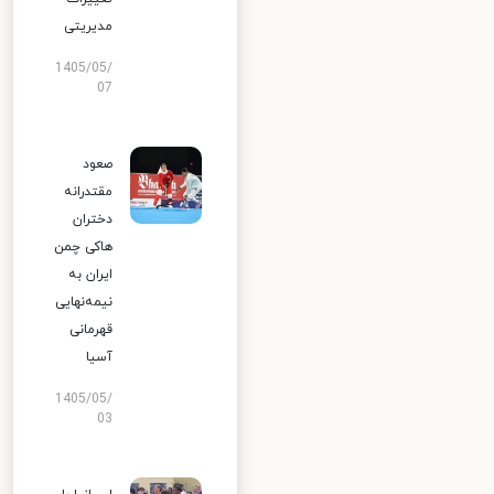
مدیریتی
1405/05/
07
صعود
مقتدرانه
دختران
هاکی چمن
ایران به
نیمه‌نهایی
قهرمانی
آسیا
1405/05/
03