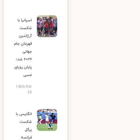
اسپانیا با
شکست
آرژانتین
قهرمان جام
جهانی
۲۰۲۶ شد؛
پایان رویای
مسی
1405/04/
29
انگلیس با
شکست
پرگل
فرانسه