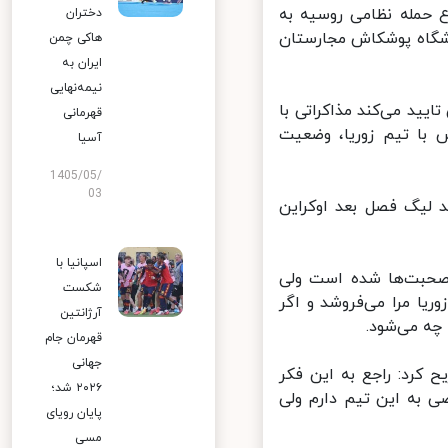
 حمله نظامی روسیه به
دختران
شگاه پوشکاش مجارستان
هاکی چمن
ایران به
نیمه‌نهایی
د می‌کند مذاکراتی با
قهرمانی
 با تیم زوریا، وضعیت
آسیا
1405/05/
03
 لیگ فصل بعد اوکراین
اسپانیا با
صحبت‌ها شده است ولی
شکست
ریا مرا می‌فروشد و اگر
آرژانتین
ه می‌شود.
قهرمان جام
جهانی
کرد: راجع به این فکر
۲۰۲۶ شد؛
ی به این تیم دارم ولی
پایان رویای
مسی