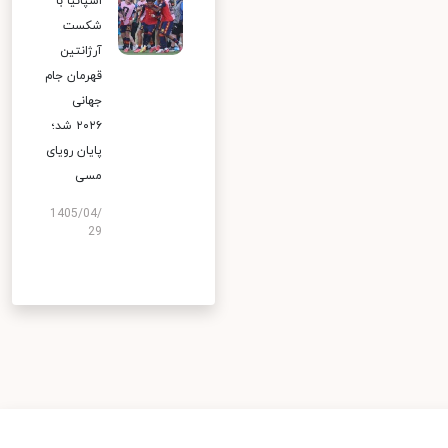
اسپانیا با
شکست
آرژانتین
قهرمان جام
جهانی
۲۰۲۶ شد؛
پایان رویای
مسی
1405/04/
29