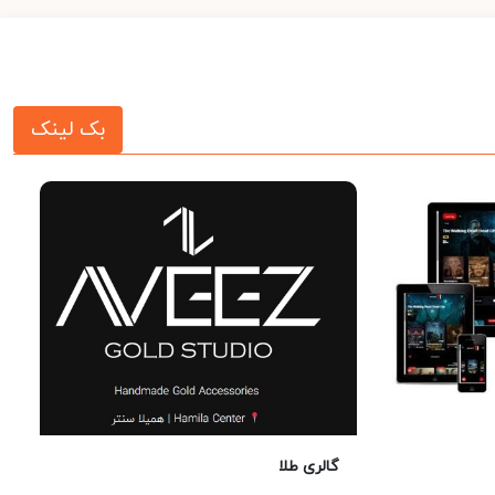
بک لینک
گالری طلا