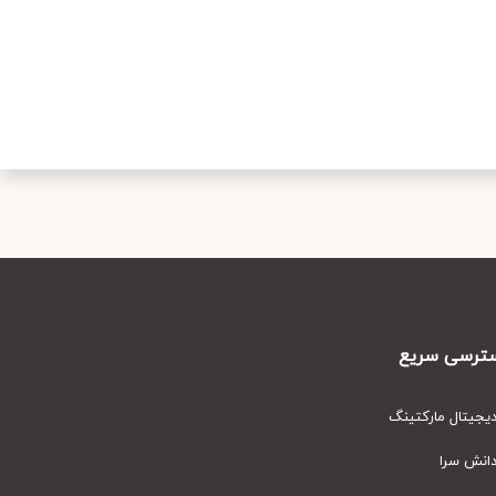
رسی سریع
یتال مارکتینگ
نش سرا