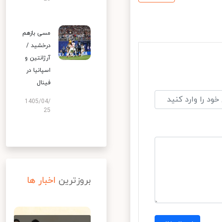
مسی بازهم
درخشید /
آرژانتین و
اسپانیا در
فینال
1405/04/
25
بروزترین
اخبار ها