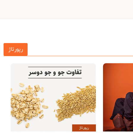
رپورتاژ
رپورتاژ