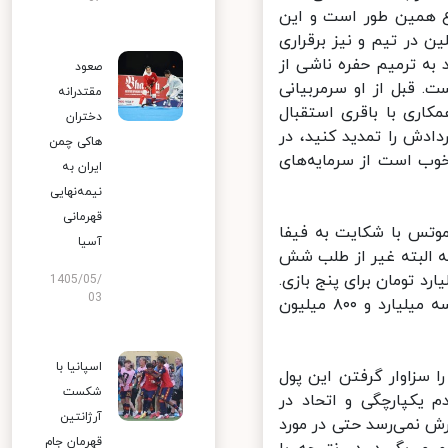
همین‌ طور است و این
 در تیم و نیز برقراری
به ترمیم حفره ناشی از
صعود
 قبل از او سرمربیانی
مقتدرانه
کاری با باقری استقبال
دختران
ادش را تمدید کنید، در
هاکی چمن
وب است از سرمایه‌های
ایران به
نیمه‌نهایی
قهرمانی
وتس با شکایت به فیفا
آسیا
رقم (که البته غیر از طلب شش‌
 ویلموتس است) به دلار امروز می‌شود چیزی حدود ۳۸‌ میلیارد تومان برای پنج بازی.
1405/05/
03
یعنی هر کدام از این دو عزیز برای هر بازی حضور روی نیمکت تیم ملی سه‌ میلیارد و ۸۰۰‌ میلیون
اسپانیا با
سزاوار گرفتن این پول
شکست
یکپارچگی و اتحاد در
آرژانتین
 نمی‌رسد حتی در مورد
قهرمان جام