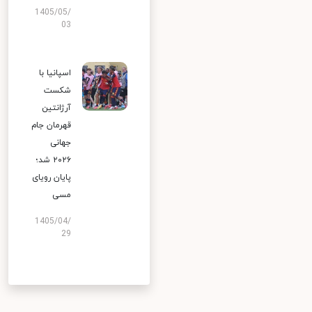
1405/05/
03
اسپانیا با
شکست
آرژانتین
قهرمان جام
جهانی
۲۰۲۶ شد؛
پایان رویای
مسی
1405/04/
29