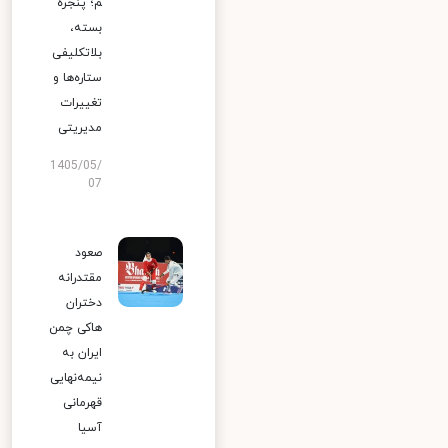
م؛ پنجره
بسته،
بلاتکلیفی
ستاره‌ها و
تغییرات
مدیریتی
1405/05/
07
صعود
مقتدرانه
دختران
هاکی چمن
ایران به
نیمه‌نهایی
قهرمانی
آسیا