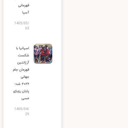
قهرمانی
آسیا
1405/05/
03
اسپانیا با
شکست
آرژانتین
قهرمان جام
جهانی
۲۰۲۶ شد؛
پایان رویای
مسی
1405/04/
29