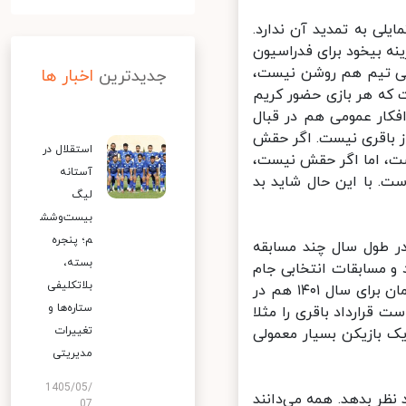
لی به تمدید آن ندارد.
ه بیخود برای فدراسیون
بی تیم هم روشن نیست،
جدیدترین
اخبار ها
که هر بازی حضور کریم
کار عمومی هم در قبال
ز باقری نیست. اگر حقش
استقلال در
شت، اما اگر حقش نیست،
آستانه
 با این حال شاید بد
لیگ
بیست‌وشش
م؛ پنجره
ر طول سال چند مسابقه
بسته،
 ملی بود و مسابقات انتخابی جام‌
بلاتکلیفی
جهانی به شکل فشرده برگزار شد، تیم ملی کلا ۱۳ بازی برگزار کرد. چشم‌اندازمان برای سال ۱۴۰۱ هم در
ستاره‌ها و
رارداد باقری را مثلا
تغییرات
 بازیکن بسیار معمولی
مدیریتی
1405/05/
ظر بدهد. همه می‌دانند
07