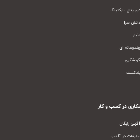
یتال مارکتینگ
نش سرا
ار
رسانه ای
دشگری
دکست
ری در کسب و کار
ی رایگان
یغات در آفتاب