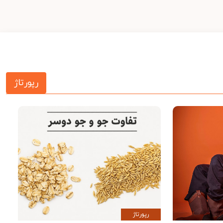
رپورتاژ
رپورتاژ