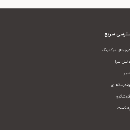
رسی سریع
یتال مارکتینگ
نش سرا
ار
رسانه ای
دشگری
دکست