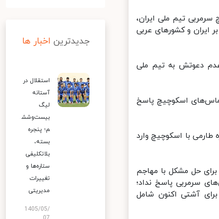
رمربی تیم ملی ایران،
 ایران و کشورهای عربی
جدیدترین
اخبار ها
دم دعوتش به تیم ملی
استقلال در
آستانه
ماس‌های اسکوچیچ پاسخ
لیگ
بیست‌وشش
م؛ پنجره
 طارمی با اسکوچیچ وارد
بسته،
بلاتکلیفی
ستاره‌ها و
رای حل مشکل با مهاجم
تغییرات
ای سرمربی پاسخ نداد؛
مدیریتی
رای آشتی اکنون شامل
1405/05/
07