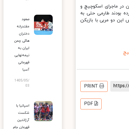
در ماجرای اسکوچیچ و
 بودند طارمی حتی به
ین دو مربی با بازیکن
صعود
مقتدرانه
دختران
هاکی چمن
ایران به
چ
نیمه‌نهایی
قهرمانی
آسیا
1405/05/
https
PRINT
03
PDF
اسپانیا با
شکست
آرژانتین
قهرمان جام