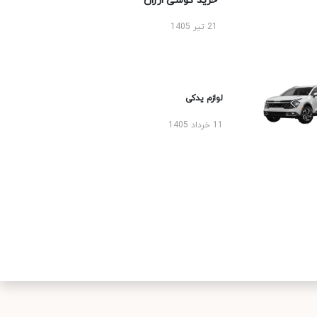
خرید گوشی ارزان
21 تیر 1405
لوازم یدکی
11 خرداد 1405