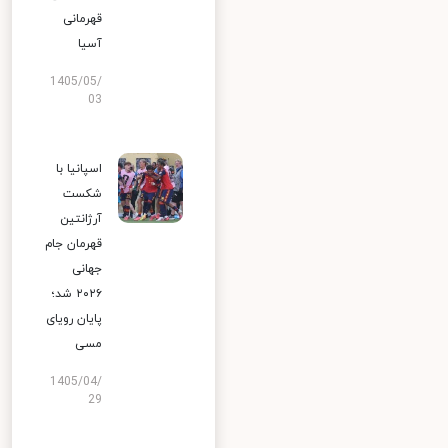
قهرمانی
آسیا
1405/05/
03
اسپانیا با
شکست
آرژانتین
قهرمان جام
جهانی
۲۰۲۶ شد؛
پایان رویای
مسی
1405/04/
29