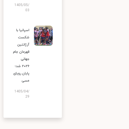
1405/05/
03
اسپانیا با
شکست
آرژانتین
قهرمان جام
جهانی
۲۰۲۶ شد؛
پایان رویای
مسی
1405/04/
29