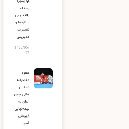
م؛ پنجره
بسته،
بلاتکلیفی
ستاره‌ها و
تغییرات
مدیریتی
1405/05/
07
صعود
مقتدرانه
دختران
هاکی چمن
ایران به
نیمه‌نهایی
قهرمانی
آسیا