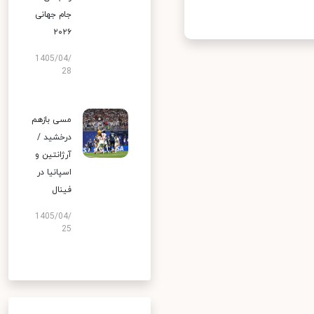
جام جهانی
۲۰۲۶
1405/04/
28
مسی بازهم
درخشید /
آرژانتین و
اسپانیا در
فینال
1405/04/
25