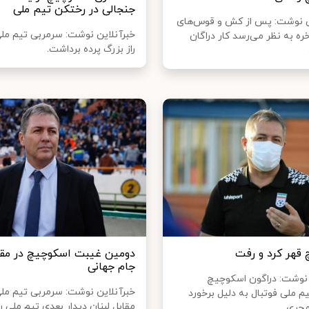
جنجالی در رختکن تیم ملی
 نوشت: پس از کش و قوس‌های
خبرآنلاین نوشت: سرمربی تیم ملی
اخره به نظر می‌رسد کار دراگان
راز بزرگ پرده برداشت.
قهر کرد و رفت
دومین غیبت اسکوچیچ در مقد
جام جهانی
 نوشت: دراگون اسکوچیچ
خبرآنلاین نوشت: سرمربی تیم ملی 
م ملی فوتبال به دلیل برخورد
مقابل لبنان دیدار بعدی تیم ملی را 
جری...