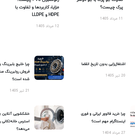
پرک چیست؟
مزایا، کاربردها و تفاوت با
HDPE و LLDPE
11 مرداد 1405
12 مرداد 1405
اشتغال‌زایی بدون تاریخ انقضا
چرا خلیج بلبرینگ ب
فروش رولبرینگ صن
20 تیر 1405
شده است؟
21 تیر 1405
چرا خرید فالوور ایرانی و فوری
خشکشویی آنلاین چ
اینستاگرام مهم است؟
استرس خانه‌تکانی 
می‌دهد؟
27 مرداد 1404