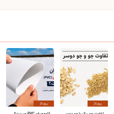
رپورتاژ
رپورتاژ
تفاوت جو پرک با جو دوسر
ژئوممبران PVC چیست؟