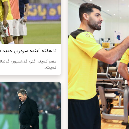
تا هفته آینده سرمربی جدید 
عضو کمیته فنی فدراسیون فوتبا
کمیت...