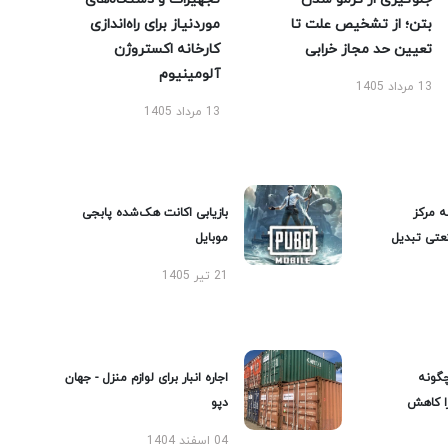
بتن؛ از تشخیص علت تا
موردنیاز برای راه‌اندازی
تعیین حد مجاز خرابی
کارخانه اکستروژن
آلومینیوم
13 مرداد 1405
13 مرداد 1405
ه مرکز
بازیابی اکانت هک‌شده پابجی
عتی تبدیل
موبایل
21 تیر 1405
گونه
اجاره انبار برای لوازم منزل - جهان
را کاهش
دپو
04 اسفند 1404