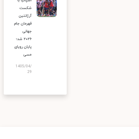
اسپانیا با
شکست
آرژانتین
قهرمان جام
جهانی
۲۰۲۶ شد؛
پایان رویای
مسی
1405/04/
29