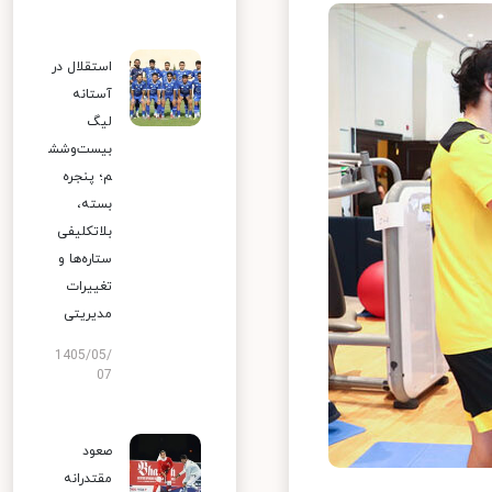
استقلال در
آستانه
لیگ
بیست‌وشش
م؛ پنجره
بسته،
بلاتکلیفی
ستاره‌ها و
تغییرات
مدیریتی
1405/05/
07
صعود
مقتدرانه