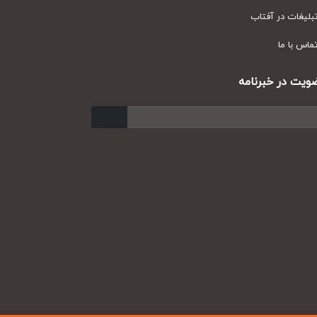
یغات در آفتاب
س با ما
ت در خبرنامه
ارسال