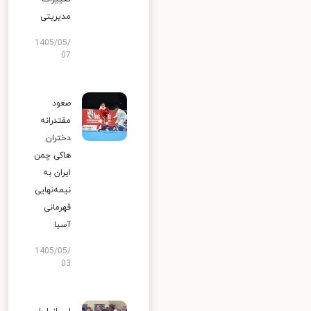
مدیریتی
1405/05/
07
صعود
مقتدرانه
دختران
هاکی چمن
ایران به
نیمه‌نهایی
قهرمانی
آسیا
1405/05/
03