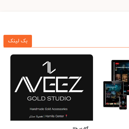
بک لینک
گالری طلا