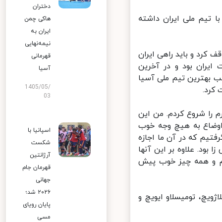
دختران
 تیم ملی ایران داشته
هاکی چمن
ایران به
نیمه‌نهایی
کرد و باید راهی ایران
قهرمانی
یران بود و در آخرین
آسیا
ب بهترین تیم ملی آسیا
1405/05/
رد.
03
را شروع کردم. من این
اوضاع به هیچ وجه خوب
اسپانیا با
تیم که در آن ما اجازه
شکست
ود. علاوه بر این آنها
آرژانتین
یم و همه چیز خوب پیش
قهرمان جام
جهانی
۲۰۲۶ شد؛
ویچ، تومیسلاو ایویچ و
پایان رویای
مسی