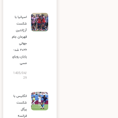
اسپانیا با
شکست
آرژانتین
قهرمان جام
جهانی
۲۰۲۶ شد؛
پایان رویای
مسی
1405/04/
29
انگلیس با
شکست
پرگل
فرانسه