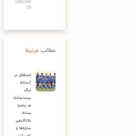
1405/04/
25
مطالب
مرتبط
استقلال در
آستانه
لیگ
بیست‌وشش
م؛ پنجره
بسته،
بلاتکلیفی
ستاره‌ها و
تغییرات