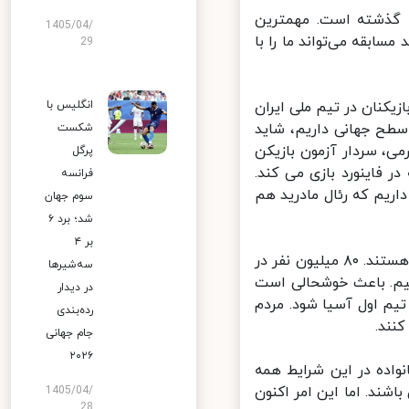
 گذشته است. مهمترین
1405/04/
بقه می‌تواند ما را با
29
نان در تیم ملی ایران
انگلیس با
طح جهانی داریم، شاید
شکست
ی، سردار آزمون بازیکن
پرگل
فاینورد بازی می کند.
فرانسه
اریم که رئال مادرید هم
سوم جهان
شد؛ برد ۶
بر ۴
او همچنین درباره علاقه مردم ایران به فوتبال گفت: ایرانی ها دیوانه فوتبال هستند. ۸۰ میلیون نفر در
سه‌شیرها
یم. باعث خوشحالی است
در دیدار
بزند و تیم اول آسیا شود. مردم
رده‌بندی
ند.
جام جهانی
۲۰۲۶
اده در این شرایط همه
ند. اما این امر اکنون
1405/04/
28