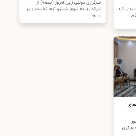
خبرگزاری دولتی ژاپن امروز (جمعه) از
ایقی پیش
تیراندازی به سوی شینزو آبه، نخست وزیر
یر
سابق ا...
های
ور
د مرکزی