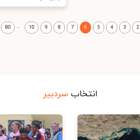
...
80
10
9
8
7
6
5
4
3
2
انتخاب
سردبیر