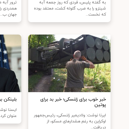
به گفته پلیس، فردی که روز جمعه آبه
ترور آبه 
شینزو را به ضرب گلوله کشت، معتقد بوده
همدردی را
که نخست...
جهان ب...
خبر خوب برای زلنسکی؛ خبر بد برای
بلینکن ب
پوتین
ایسنا نوشت
ایرنا نوشت: ولادیمیر زلنسکی، رئیس‌جمهور
عنوان کرد 
اوکراین به رغم هشدارهای مسکو، از
دریافت...