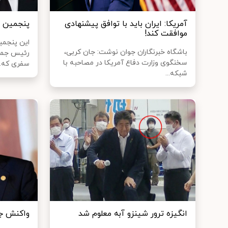
آمریکا: ایران باید با توافق پیشنهادی
پنجمین س
موافقت کند!
این پنجمی
باشگاه خبرنگاران جوان نوشت: جان کربی،
رئیس جمهو
سخنگوی وزارت دفاع آمریکا در مصاحبه با
سفری که..
شبکه...
انگیزه ترور شینزو آبه معلوم شد
واکنش جه