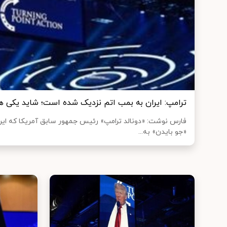
ترامپ: ایران به بمب اتم نزدیک شده است؛ شاید یکی ه
فارس نوشت: «دونالد ترامپ» رئیس جمهور سابق آمریکا که این ر
«جو بایدن» به...