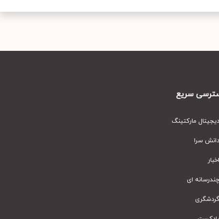
رسی سریع
یتال مارکتینگ
نش سرا
ار
رسانه ای
دشگری