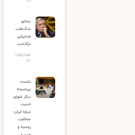
25
سناتور
جنگ‌طلب
ضدایرانی
درگذشت
1405/04/
21
نشست
بی‌نتیجه
دیگر شورای
امنیت
درباره ایران؛
مخالفت
روسیه و
چین و