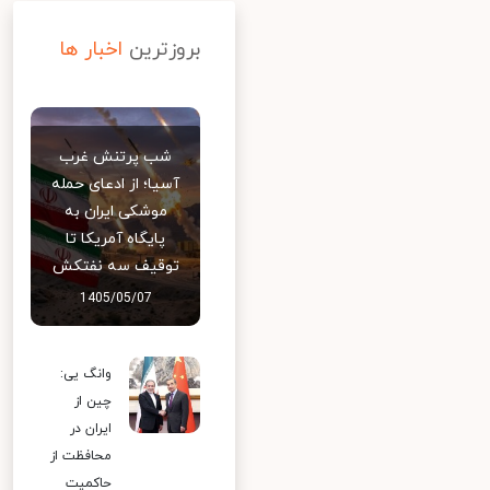
بروزترین
اخبار ها
شب پرتنش غرب
آسیا؛ از ادعای حمله
موشکی ایران به
پایگاه آمریکا تا
توقیف سه نفتکش
1405/05/07
وانگ یی:
چین از
ایران در
محافظت از
حاکمیت