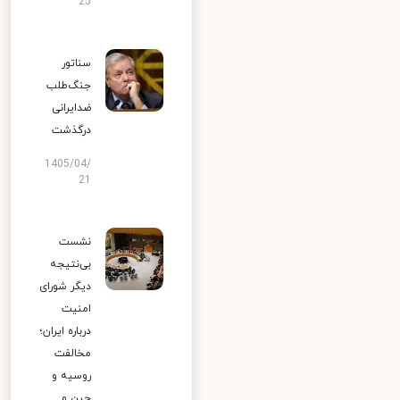
25
سناتور
جنگ‌طلب
ضدایرانی
درگذشت
1405/04/
21
نشست
بی‌نتیجه
دیگر شورای
امنیت
درباره ایران؛
مخالفت
روسیه و
چین و