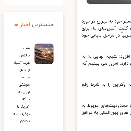
 خود به تهران در مورد
جدیدترین
اخبار ها
ت: "نیروهای ما، برای
اً در مراحل پایانی خود
شب
ود: نتیجه نهایی نه به
پرتنش
رد. امروز می بینیم که
غرب آسیا؛
از ادعای
حمله
راین را به شرط رفع
موشکی
ایران به
پایگاه
محدودیت‌های مربوط به
آمریکا تا
ی بین‌المللی به توافق
توقیف سه
نفتکش