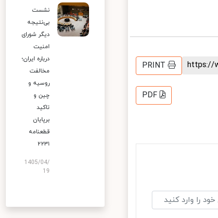
نشست
بی‌نتیجه
دیگر شورای
امنیت
درباره ایران؛
https:
PRINT
مخالفت
روسیه و
PDF
چین و
تاکید
برپایان
قطعنامه
۲۲۳۱
1405/04/
19