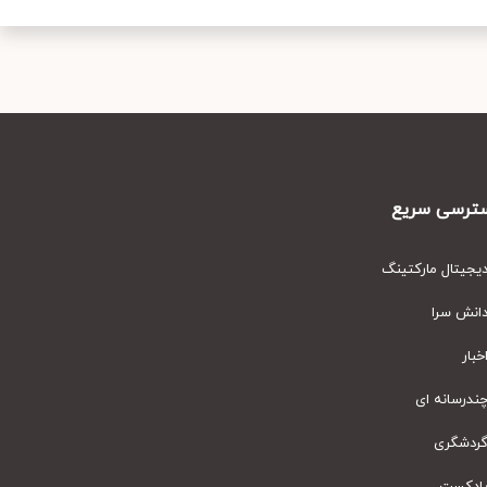
رسی سریع
یتال مارکتینگ
نش سرا
ار
رسانه ای
دشگری