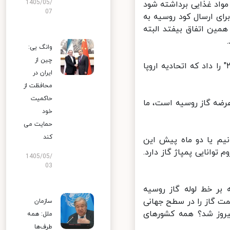
1405/05/
واد غذایی برداشته شود
07
ی ارسال کود روسیه به
ین اتفاق بیفتد البته
وانگ یی:
چین از
س‌جمهور روسیه همچنین پیشنهاد راه‌اندازی خط لوله گاز "نورد استریم ۲" را داد که اتحادیه اروپا
ایران در
محافظت از
حاکمیت
عرضه گاز روسیه است، ما
خود
حمایت می
کند
یم یا دو ماه پیش این
نایی‌ پمپاژ گاز دارد.
1405/05/
03
بر خط لوله گاز روسیه
ت گاز را در سطح جهانی
سازمان
یروز شد؟ همه کشورهای
ملل: همه
طرف‌ها