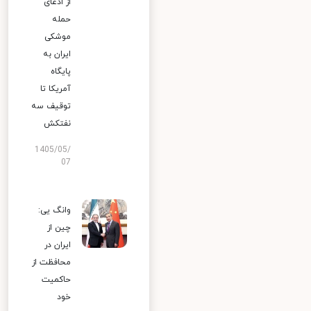
از ادعای
حمله
موشکی
ایران به
پایگاه
آمریکا تا
توقیف سه
نفتکش
1405/05/
07
وانگ یی:
چین از
ایران در
محافظت از
حاکمیت
خود