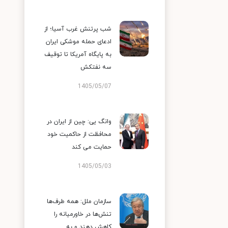
شب پرتنش غرب آسیا؛ از
ادعای حمله موشکی ایران
به پایگاه آمریکا تا توقیف
سه نفتکش
1405/05/07
وانگ یی: چین از ایران در
محافظت از حاکمیت خود
حمایت می کند
1405/05/03
سازمان ملل: همه طرف‌ها
تنش‌ها در خاورمیانه را
کاهش دهند و به