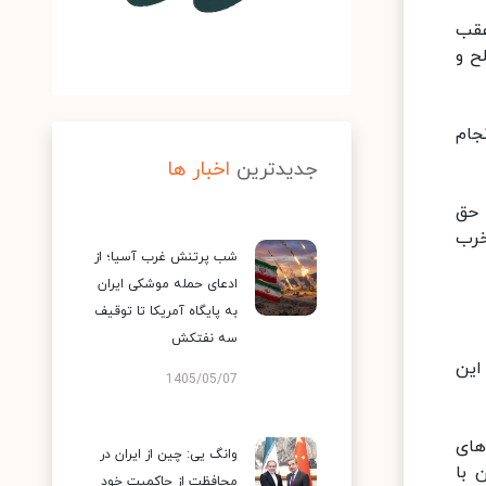
عقب
ح و
جام
جدیدترین
اخبار ها
 حق
خرب
شب پرتنش غرب آسیا؛ از
ادعای حمله موشکی ایران
به پایگاه آمریکا تا توقیف
سه نفتکش
این
1405/05/07
های
وانگ یی: چین از ایران در
 با
محافظت از حاکمیت خود