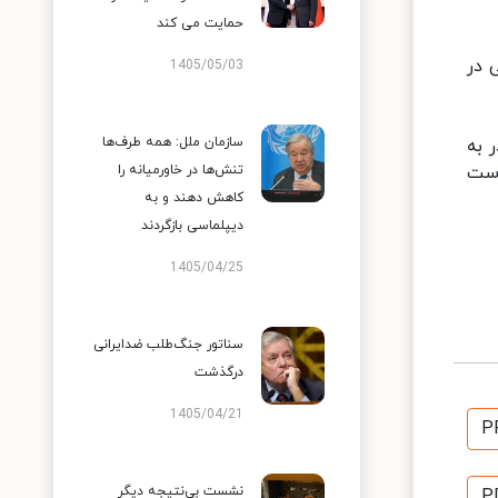
حمایت می کند
 در
1405/05/03
سازمان ملل: همه طرف‌ها
 به
است
تنش‌ها در خاورمیانه را
کاهش دهند و به
دیپلماسی بازگردند
1405/04/25
سناتور جنگ‌طلب ضدایرانی
درگذشت
1405/04/21
P
نشست بی‌نتیجه دیگر
P