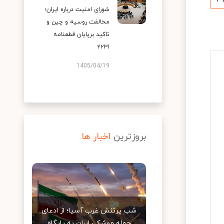
شورای امنیت درباره ایران؛
مخالفت روسیه و چین و
تاکید برپایان قطعنامه
۲۲۳۱
1405/04/19
بروزترین
اخبار ها
شب پرتنش غرب آسیا؛ از ادعای
حمله موشکی ایران به پایگاه