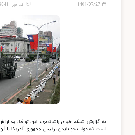
1401/07/27
کد خبر : 13041
است که دولت جو بایدن، رئیس جمهوری آمریکا با آن م